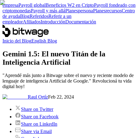
empresa
Payroll global
Beneficios W2 en Cripto
Payroll fondeado con
criptomonedas
Payroll y más allá
Planes
persona
Planes
recursos
Centro
de ayuda
Blog
Referidos
Referir a un
empleador
Afiliados
Introducción
Documentación
Inicio del Blog
English Blog
Gemini 1.5: El nuevo Titán de la
Inteligencia Artificial
"Aprendé más junto a Bitwage sobre el nuevo y reciente modelo de
lenguaje de inteligencia Artificial de Google." Revolucioná tu vida
digital hoy!
Raul Ortíz
Feb 22, 2024
Share on Twitter
Share on Facebook
Share on LinkedIn
Share via Email