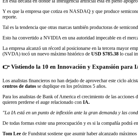
En esta década en donde la Inteligencia artificial está en pleno apog
Y es que la empresa que cotiza en NASDAQ y que produce semiconducto
reporte.
Tal es la tendencia que otras marcas también productoras de semic
Esto ha convertido a NVIDIA en una autoridad impecable en el mercad
La empresa alcanzó un récord al posicionarse en la tercera mayor em
(NVDA) tocó un nuevo máximo histórico de
USD $785.38
lo cual i
👉 Vistiendo la 10 en Innovación y Expansión para 
Los analistas financieros no han dejado de aprovechar este ciclo alci
centros de datos
se duplique en los próximos 5 años.
Para los analistas de Bank of America el crecimiento de las acciones
quieren perderse el auge relacionado con
IA.
"La IA está en un punto de inflexión ante la gran demanda y las c
De todas formas existe una preocupación y es si la compañía podrá ent
Tom Lee
de Fundstrat sostiene que asumir haber alcanzado máximos y p