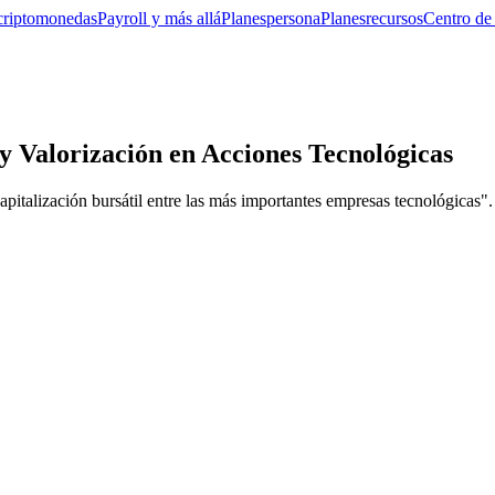
criptomonedas
Payroll y más allá
Planes
persona
Planes
recursos
Centro de
y Valorización en Acciones Tecnológicas
apitalización bursátil entre las más importantes empresas tecnológicas".