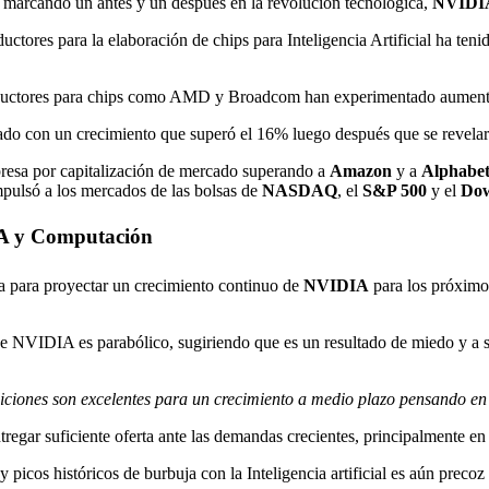
eo marcando un antes y un después en la revolución tecnológica,
NVIDI
res para la elaboración de chips para Inteligencia Artificial ha teni
onductores para chips como AMD y Broadcom han experimentado aumento
o con un crecimiento que superó el 16% luego después que se revelaran 
presa por capitalización de mercado superando a
Amazon
y a
Alphabe
mpulsó a los mercados de las bolsas de
NASDAQ
, el
S&P 500
y el
Dow
IA y Computación
sta para proyectar un crecimiento continuo de
NVIDIA
para los próximo
 de NVIDIA es parabólico, sugiriendo que es un resultado de miedo y a
ondiciones son excelentes para un crecimiento a medio plazo pensand
regar suficiente oferta ante las demandas crecientes, principalmente en
icos históricos de burbuja con la Inteligencia artificial es aún precoz 