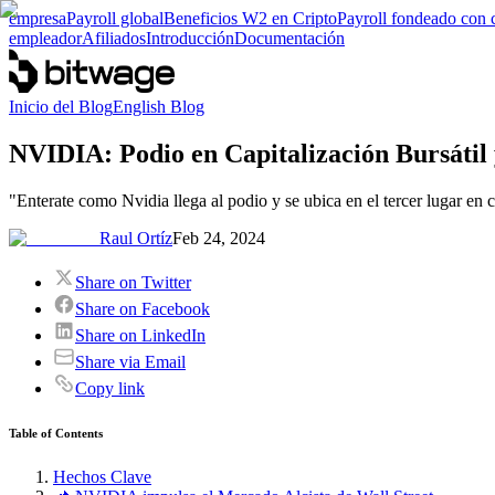
empresa
Payroll global
Beneficios W2 en Cripto
Payroll fondeado con 
empleador
Afiliados
Introducción
Documentación
Inicio del Blog
English Blog
NVIDIA: Podio en Capitalización Bursátil 
"Enterate como Nvidia llega al podio y se ubica en el tercer lugar en c
Raul Ortíz
Feb 24, 2024
Share on Twitter
Share on Facebook
Share on LinkedIn
Share via Email
Copy link
Table of Contents
Hechos Clave