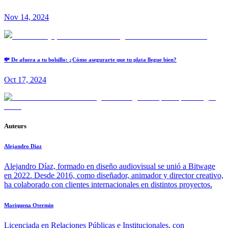
Nov 14, 2024
💸 De afuera a tu bolsillo: ¿Cómo asegurarte que tu plata llegue bien?
Oct 17, 2024
Auteurs
Alejandro Diaz
Alejandro Díaz, formado en diseño audiovisual se unió a Bitwage
en 2022. Desde 2016, como diseñador, animador y director creativo,
ha colaborado con clientes internacionales en distintos proyectos.
Mariquena Otermin
Licenciada en Relaciones Públicas e Institucionales, con