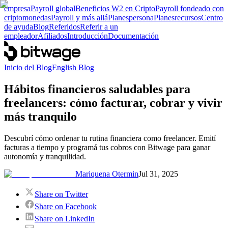
empresa
Payroll global
Beneficios W2 en Cripto
Payroll fondeado con
criptomonedas
Payroll y más allá
Planes
persona
Planes
recursos
Centro
de ayuda
Blog
Referidos
Referir a un
empleador
Afiliados
Introducción
Documentación
Inicio del Blog
English Blog
Hábitos financieros saludables para
freelancers: cómo facturar, cobrar y vivir
más tranquilo
Descubrí cómo ordenar tu rutina financiera como freelancer. Emití
facturas a tiempo y programá tus cobros con Bitwage para ganar
autonomía y tranquilidad.
Mariquena Otermin
Jul 31, 2025
Share on Twitter
Share on Facebook
Share on LinkedIn