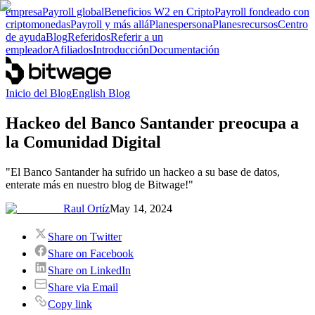
empresa
Payroll global
Beneficios W2 en Cripto
Payroll fondeado con
criptomonedas
Payroll y más allá
Planes
persona
Planes
recursos
Centro
de ayuda
Blog
Referidos
Referir a un
empleador
Afiliados
Introducción
Documentación
Inicio del Blog
English Blog
Hackeo del Banco Santander preocupa a
la Comunidad Digital
"El Banco Santander ha sufrido un hackeo a su base de datos,
enterate más en nuestro blog de Bitwage!"
Raul Ortíz
May 14, 2024
Share on Twitter
Share on Facebook
Share on LinkedIn
Share via Email
Copy link