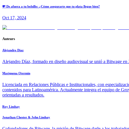
💸 De afuera a tu bolsillo: ¿Cómo asegurarte que tu plata llegue bien?
Oct 17, 2024
Auteurs
Alejandro Diaz
Alejandro Díaz, formado en diseño audiovisual se unió a Bitwage en 2
Mariquena Otermin
Licenciada en Relaciones Públicas e Institucionales, con especializac
contenidos para Latinoamérica. Actualmente integra el equipo de Growt
orientadas a resultados.
Roy Lindsay
Jonathan Chester & John Lindsay
Cofundadores de Bitwage, la misión de Bitwage darle a los trabajadore