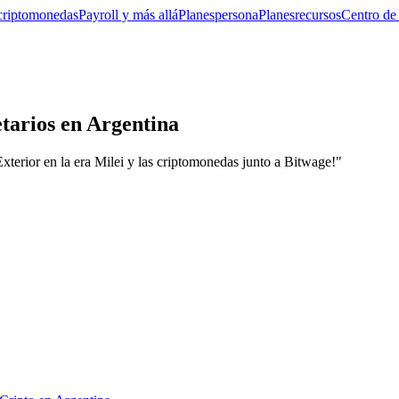
criptomonedas
Payroll y más allá
Planes
persona
Planes
recursos
Centro de
tarios en Argentina
xterior en la era Milei y las criptomonedas junto a Bitwage!"