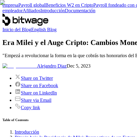
empresa
Payroll global
Beneficios W2 en Cripto
Payroll fondeado con 
empleador
Afiliados
Introducción
Documentación
Inicio del Blog
English Blog
Era Milei y el Auge Cripto: Cambios Mone
"Empezá a revolucionar la forma en la que cobrás tus honorarios del E
Alejandro Diaz
Dec 5, 2023
Share on Twitter
Share on Facebook
Share on LinkedIn
Share via Email
Copy link
Table of Contents
Introducción