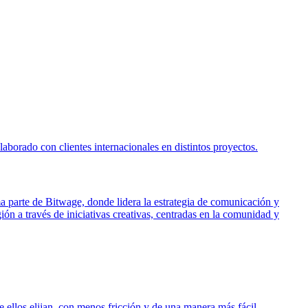
borado con clientes internacionales en distintos proyectos.
ma parte de Bitwage, donde lidera la estrategia de comunicación y
ón a través de iniciativas creativas, centradas en la comunidad y
 ellos elijan, con menos fricción y de una manera más fácil.