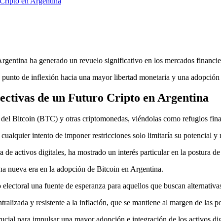
 Cripto en Argentina
e Argentina ha generado un revuelo significativo en los mercados financi
 punto de inflexión hacia una mayor libertad monetaria y una adopción
pectivas de un Futuro Cripto en Argentina
al del Bitcoin (BTC) y otras criptomonedas, viéndolas como refugios fi
ualquier intento de imponer restricciones solo limitaría su potencial y re
e activos digitales, ha mostrado un interés particular en la postura de
na nueva era en la adopción de Bitcoin en Argentina.
 electoral una fuente de esperanza para aquellos que buscan alternativas 
alizada y resistente a la inflación, que se mantiene al margen de las po
cial para impulsar una mayor adopción e integración de los activos digi