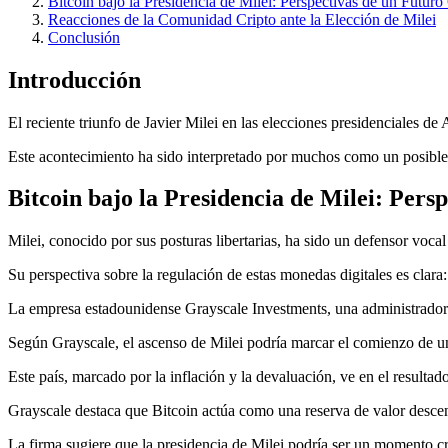
Bitcoin bajo la Presidencia de Milei: Perspectivas de un Futuro
Reacciones de la Comunidad Cripto ante la Elección de Milei
Conclusión
Introducción
El reciente triunfo de Javier Milei en las elecciones presidenciales d
Este acontecimiento ha sido interpretado por muchos como un posible
Bitcoin bajo la Presidencia de Milei: Pers
Milei, conocido por sus posturas libertarias, ha sido un defensor voc
Su perspectiva sobre la regulación de estas monedas digitales es clara: c
La empresa estadounidense Grayscale Investments, una administradora d
Según Grayscale, el ascenso de Milei podría marcar el comienzo de u
Este país, marcado por la inflación y la devaluación, ve en el resultado
Grayscale destaca que Bitcoin actúa como una reserva de valor descentr
La firma sugiere que la presidencia de Milei podría ser un momento cru