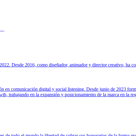
022. Desde 2016, como diseñador, animador y director creativo, ha cola
ión en comunicación digital y social listening. Desde junio de 2023 for
h, trabajando en la expansión y posicionamiento de la marca en la regi
s de todo el mundo la libertad de cobrar sus honorarios de la forma que