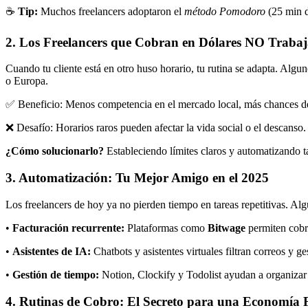
☕
Tip:
Muchos freelancers adoptaron el
método Pomodoro
(25 min d
2. Los Freelancers que Cobran en Dólares NO Trabaj
Cuando tu cliente está en otro huso horario, tu rutina se adapta. Algun
o Europa.
✅ Beneficio: Menos competencia en el mercado local, más chances de c
❌ Desafío: Horarios raros pueden afectar la vida social o el descanso.
¿Cómo solucionarlo?
Estableciendo límites claros y automatizando t
3. Automatización: Tu Mejor Amigo en el 2025
Los freelancers de hoy ya no pierden tiempo en tareas repetitivas. Al
•
Facturación recurrente:
Plataformas como
Bitwage
permiten cobra
•
Asistentes de IA:
Chatbots y asistentes virtuales filtran correos y ge
•
Gestión de tiempo:
Notion, Clockify y Todolist ayudan a organizar e
4. Rutinas de Cobro: El Secreto para una Economía F