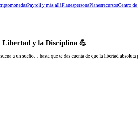
criptomonedas
Payroll y más allá
Planes
persona
Planes
recursos
Centro de
 Libertad y la Disciplina 💪
suena a un sueño… hasta que te das cuenta de que la libertad absoluta 