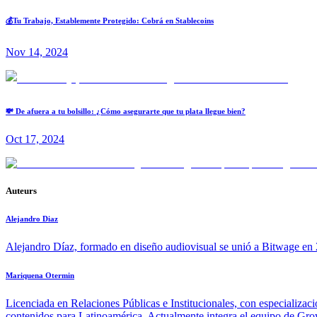
💰Tu Trabajo, Establemente Protegido: Cobrá en Stablecoins
Nov 14, 2024
💸 De afuera a tu bolsillo: ¿Cómo asegurarte que tu plata llegue bien?
Oct 17, 2024
Auteurs
Alejandro Diaz
Alejandro Díaz, formado en diseño audiovisual se unió a Bitwage en 2
Mariquena Otermin
Licenciada en Relaciones Públicas e Institucionales, con especializac
contenidos para Latinoamérica. Actualmente integra el equipo de Growt