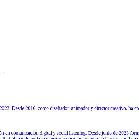
022. Desde 2016, como diseñador, animador y director creativo, ha cola
ión en comunicación digital y social listening. Desde junio de 2023 for
h, trabajando en la expansión y posicionamiento de la marca en la regi