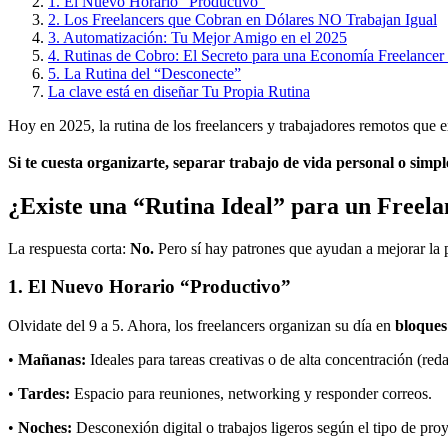
1. El Nuevo Horario “Productivo”
2. Los Freelancers que Cobran en Dólares NO Trabajan Igual
3. Automatización: Tu Mejor Amigo en el 2025
4. Rutinas de Cobro: El Secreto para una Economía Freelancer
5. La Rutina del “Desconecte”
La clave está en diseñar Tu Propia Rutina
Hoy en 2025, la rutina de los freelancers y trabajadores remotos que 
Si te cuesta organizarte, separar trabajo de vida personal o simple
¿Existe una “Rutina Ideal” para un Freel
La respuesta corta:
No.
Pero sí hay patrones que ayudan a mejorar la p
1. El Nuevo Horario “Productivo”
Olvidate del 9 a 5. Ahora, los freelancers organizan su día en
bloques
•
Mañanas:
Ideales para tareas creativas o de alta concentración (re
•
Tardes:
Espacio para reuniones, networking y responder correos.
•
Noches:
Desconexión digital o trabajos ligeros según el tipo de proy