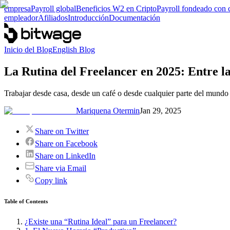
empresa
Payroll global
Beneficios W2 en Cripto
Payroll fondeado con 
empleador
Afiliados
Introducción
Documentación
Inicio del Blog
English Blog
La Rutina del Freelancer en 2025: Entre la
Trabajar desde casa, desde un café o desde cualquier parte del mundo 
Mariquena Otermin
Jan 29, 2025
Share on Twitter
Share on Facebook
Share on LinkedIn
Share via Email
Copy link
Table of Contents
¿Existe una “Rutina Ideal” para un Freelancer?