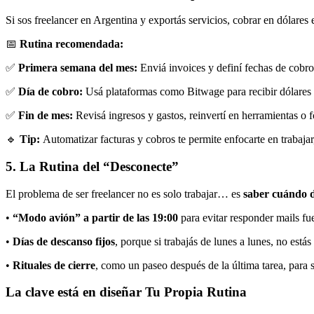
Si sos freelancer en Argentina y exportás servicios, cobrar en dólares 
📅
Rutina recomendada:
✅
Primera semana del mes:
Enviá invoices y definí fechas de cobro
✅
Día de cobro:
Usá plataformas como Bitwage para recibir dólares 
✅
Fin de mes:
Revisá ingresos y gastos, reinvertí en herramientas o 
🔹
Tip:
Automatizar facturas y cobros te permite enfocarte en trabajar
5. La Rutina del “Desconecte”
El problema de ser freelancer no es solo trabajar… es
saber cuándo d
•
“Modo avión” a partir de las 19:00
para evitar responder mails fue
•
Días de descanso fijos
, porque si trabajás de lunes a lunes, no est
•
Rituales de cierre
, como un paseo después de la última tarea, para s
La clave está en diseñar Tu Propia Rutina