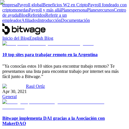
empresa
Payroll global
Beneficios W2 en Cripto
Payroll fondeado con
criptomonedas
Payroll y más allá
Planes
persona
Planes
recursos
Centro
de ayuda
Blog
Referidos
Referir a un
empleador
Afiliados
Introducción
Documentación
Inicio del Blog
English Blog
10 top sites para trabajar remoto en la Argentina
"Ya conocías estos 10 sitios para encontrar trabajo remoto? Te
presentamos una lista para encontrar trabajo por internet sea más
fácil junto a Bitwage.”
Raul Ortíz
Apr 30, 2021
General
Bitwage implementa DAI gracias a la Asociación con
MakerDAO