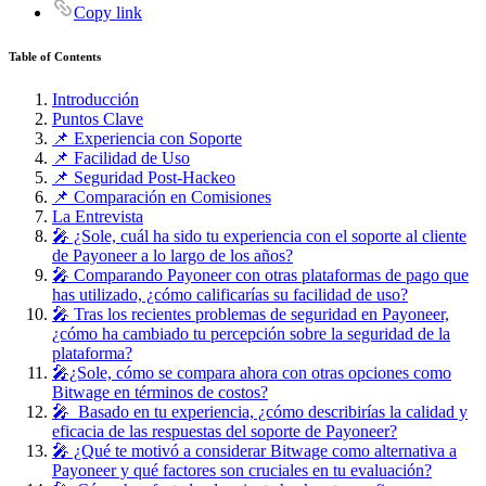
Copy link
Table of Contents
Introducción
Puntos Clave
📌 Experiencia con Soporte
📌 Facilidad de Uso
📌 Seguridad Post-Hackeo
📌 Comparación en Comisiones
La Entrevista
🎤 ¿Sole, cuál ha sido tu experiencia con el soporte al cliente
de Payoneer a lo largo de los años?
🎤 Comparando Payoneer con otras plataformas de pago que
has utilizado, ¿cómo calificarías su facilidad de uso?
🎤 Tras los recientes problemas de seguridad en Payoneer,
¿cómo ha cambiado tu percepción sobre la seguridad de la
plataforma?
🎤¿Sole, cómo se compara ahora con otras opciones como
Bitwage en términos de costos?
🎤 Basado en tu experiencia, ¿cómo describirías la calidad y
eficacia de las respuestas del soporte de Payoneer?
🎤 ¿Qué te motivó a considerar Bitwage como alternativa a
Payoneer y qué factores son cruciales en tu evaluación?