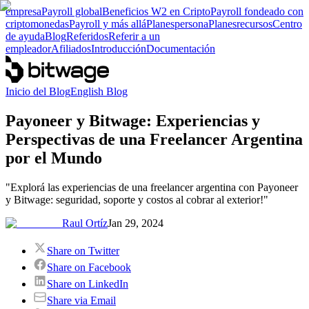
empresa
Payroll global
Beneficios W2 en Cripto
Payroll fondeado con
criptomonedas
Payroll y más allá
Planes
persona
Planes
recursos
Centro
de ayuda
Blog
Referidos
Referir a un
empleador
Afiliados
Introducción
Documentación
Inicio del Blog
English Blog
Payoneer y Bitwage: Experiencias y
Perspectivas de una Freelancer Argentina
por el Mundo
"Explorá las experiencias de una freelancer argentina con Payoneer
y Bitwage: seguridad, soporte y costos al cobrar al exterior!"
Raul Ortíz
Jan 29, 2024
Share on Twitter
Share on Facebook
Share on LinkedIn
Share via Email