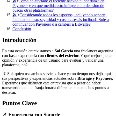
🎤¿Cómo ha afectado el reciente hackeo tu confianza en
Payoneer y en qué medida esto influye en tu decisión de
buscar otras plataformas?
🎤 ¿Considerando todos los aspectos, incluyendo soporte,
facilidad de uso, seguridad y costos, ¿estás inclinada Sole a
continuar con Payoneer o a cambiar a Bitwage?
Conclusión
Introducción
En esta ocasión entrevistamos a
Sol García
una freelancer argentina
con basta experiencia con
clientes del exterior.
Y qué mejor que la
opinión y experiencia de un usuario para evaluar y validar una
plataforma, no?
🌞 Sol, quien usa ambos servicios hace ya un tiempo nos dejó aquí
sus perspectivas y experiencias actuales sobre
Bitwage y Payoneer.
Esperamos que disfruten esta entrevista que a pesar de haber
transcurrido en una franja horaria diferente tiene muchos puntos a
destacar.
Puntos Clave
📌 Experiencia con Soporte