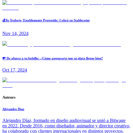
💰Tu Trabajo, Establemente Protegido: Cobrá en Stablecoins
Nov 14, 2024
💸 De afuera a tu bolsillo: ¿Cómo asegurarte que tu plata llegue bien?
Oct 17, 2024
Auteurs
Alejandro Diaz
Alejandro Díaz, formado en diseño audiovisual se unió a Bitwage
en 2022. Desde 2016, como diseñador, animador y director creativo,
ha colaborado con clientes internacionales en distintos proyectos.