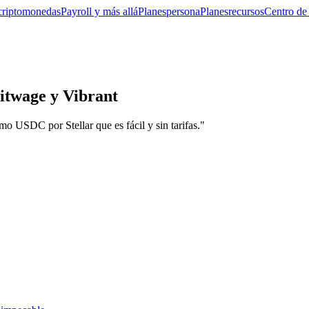
criptomonedas
Payroll y más allá
Planes
persona
Planes
recursos
Centro de
Bitwage y Vibrant
mo USDC por Stellar que es fácil y sin tarifas."