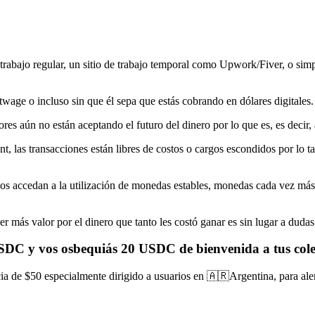
n trabajo regular, un sitio de trabajo temporal como Upwork/Fiver, o si
twage o incluso sin que él sepa que estás cobrando en dólares digitales.
 aún no están aceptando el futuro del dinero por lo que es, es decir, aún
t, las transacciones están libres de costos o cargos escondidos por lo ta
dos accedan a la utilización de monedas estables, monedas cada vez má
r más valor por el dinero que tanto les costó ganar es sin lugar a duda
USDC y vos osbequiás 20 USDC de bienvenida a tus cole
a de $50 especialmente dirigido a usuarios en 🇦🇷Argentina, para alen