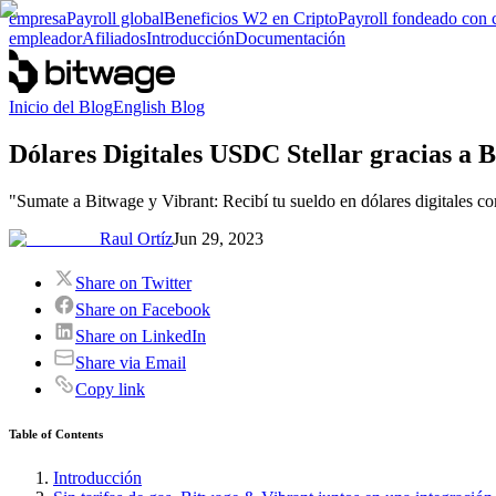
empresa
Payroll global
Beneficios W2 en Cripto
Payroll fondeado con 
empleador
Afiliados
Introducción
Documentación
Inicio del Blog
English Blog
Dólares Digitales USDC Stellar gracias a 
"Sumate a Bitwage y Vibrant: Recibí tu sueldo en dólares digitales co
Raul Ortíz
Jun 29, 2023
Share on Twitter
Share on Facebook
Share on LinkedIn
Share via Email
Copy link
Table of Contents
Introducción