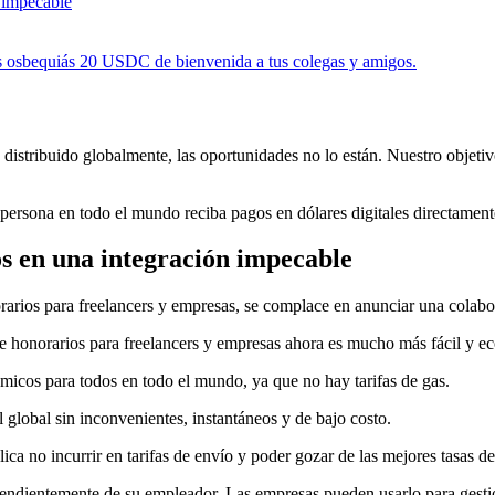
n impecable
s osbequiás 20 USDC de bienvenida a tus colegas y amigos.
distribuido globalmente, las oportunidades no lo están. Nuestro objetivo
persona en todo el mundo reciba pagos en dólares digitales directamente
os en una integración impecable
arios para freelancers y empresas, se complace en anunciar una colabo
 honorarios para freelancers y empresas ahora es mucho más fácil y ec
micos para todos en todo el mundo, ya que no hay tarifas de gas.
global sin inconvenientes, instantáneos y de bajo costo.
a no incurrir en tarifas de envío y poder gozar de las mejores tasas de 
ependientemente de su empleador. Las empresas pueden usarlo para gest