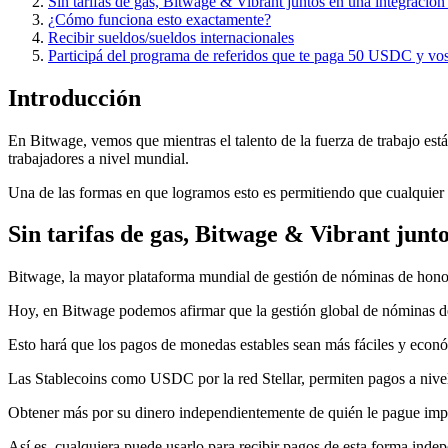
Sin tarifas de gas, Bitwage & Vibrant juntos en una integració
¿Cómo funciona esto exactamente?
Recibir sueldos/sueldos internacionales
Participá del programa de referidos que te paga 50 USDC y vo
Introducción
En Bitwage, vemos que mientras el talento de la fuerza de trabajo está 
trabajadores a nivel mundial.
Una de las formas en que logramos esto es permitiendo que cualquier 
Sin tarifas de gas, Bitwage & Vibrant junt
Bitwage, la mayor plataforma mundial de gestión de nóminas de honor
Hoy, en Bitwage podemos afirmar que la gestión global de nóminas de
Esto hará que los pagos de monedas estables sean más fáciles y econó
Las Stablecoins como USDC por la red Stellar, permiten pagos a nivel 
Obtener más por su dinero independientemente de quién le pague implic
Así es, cualquiera puede usarlo para recibir pagos de esta forma ind