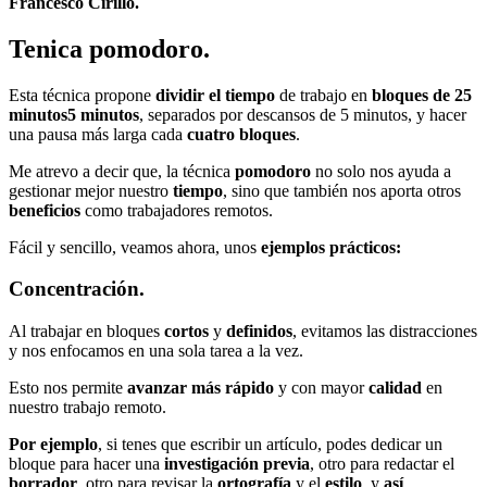
Francesco Cirillo.
Tenica pomodoro.
Esta técnica propone
dividir el tiempo
de trabajo en
bloques de 25
minutos
5 minutos
, separados por descansos de 5 minutos, y hacer
una pausa más larga cada
cuatro bloques
.
Me atrevo a decir que, la técnica
pomodoro
no solo nos ayuda a
gestionar mejor nuestro
tiempo
, sino que también nos aporta otros
beneficios
como trabajadores remotos.
Fácil y sencillo, veamos ahora, unos
ejemplos prácticos:
Concentración.
Al trabajar en bloques
cortos
y
definidos
, evitamos las distracciones
y nos enfocamos en una sola tarea a la vez.
Esto nos permite
avanzar más rápido
y con mayor
calidad
en
nuestro trabajo remoto.
Por ejemplo
, si tenes que escribir un artículo, podes dedicar un
bloque para hacer una
investigación previa
, otro para redactar el
borrador
, otro para revisar la
ortografía
y el
estilo
, y
así