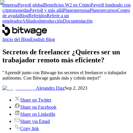
empresa
Payroll global
Beneficios W2 en Cripto
Payroll fondeado con
criptomonedas
Payroll y más allá
Planes
persona
Planes
recursos
Centro
de ayuda
Blog
Referidos
Referir a un
empleador
Afiliados
Introducción
Documentación
Inicio del Blog
English Blog
Secretos de freelancer ¿Quieres ser un
trabajador remoto más eficiente?
"Aprendé junto con Bitwage los secretos el freelancer o trabajador
autónomo. Con Bitwage ganás más y cobrás mejor!"
Alejandro Diaz
Sep 2, 2023
Share on Twitter
Share on Facebook
Share on LinkedIn
Share via Email
Copy link