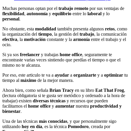
Muchas personas optan por el
trabajo remoto
por sus ventajas de
flexibilidad
,
autonomía
y
equilibrio
entre lo
laboral
y lo
personal
.
No obstante, esta
modalidad
también presenta algunos
retos
, como
la organización del
tiempo
, la gestión del
trabajo
, la comunicación
efectiva
, la
motivación
constante y la
armonía
entre el trabajo y el
ocio.
Si ya sos
freelancer
y trabajas
home office
, seguramente te
encontraste varias veces sintiendo que perdías el tiempo o que el
mismo no te alcanza.
Por eso, este articulo te va a
ayudar
a
organizarte
y a
optimizar
tu
tiempo al
máximo
de la mejor manera.
Ahora bien, como señala
Brian Tracy
en su libro
Eat That Frog
,
(lectura obligatoria si te gusta ser metódico y ordenado a la hora de
trabajar) existen
diversas técnicas
y recursos que pueden
facilitarnos el
home office
y
aumentar
nuestra
productividad y
bienestar
.
Una de las técnicas
más conocidas
, y que personalmente sigo
utilizando
hoy en día
, es la técnica
Pomodoro
, creada por