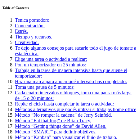
Table of Contents
Tenica pomodoro.
Concentración.
Estrés.
Tiempo y recursos.
Creatividad.
Te dejo algunos consejos para sacarle todo el jugo de tomate a
esta técnica.
Elige una tarea o actividad a realizar:
Pon un temporizador en 25 minutos:
Trabaja en la tarea de manera intensiva hasta que suene el
temporizador:
Haz una marca para anotar qué intervalo has completado:
Toma una pausa de 5 minutos:
Cada cuatro intervalos o bloques, toma una pausa más larga
de 15 o 20 minutos:
Repite el ciclo hasta completar tu tarea o actividad:
Métodos alternativos que podés utilizar si trabajas home office
Método “No romper la cadena” de Jerry Seinfeld.
Método “Eat that frog” de Brian Tracy.
Método “Getting things done” de David Allen.
Método “SMART” para definir objetivos.
Método “Kanban” para visualizar el flujo de trabajo.