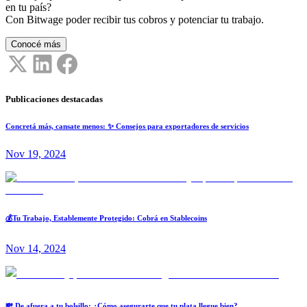
en tu país?
Con Bitwage poder recibir tus cobros y potenciar tu trabajo.
Conocé más
Publicaciones destacadas
Concretá más, cansate menos: ✨ Consejos para exportadores de servicios
Nov 19, 2024
💰Tu Trabajo, Establemente Protegido: Cobrá en Stablecoins
Nov 14, 2024
💸 De afuera a tu bolsillo: ¿Cómo asegurarte que tu plata llegue bien?