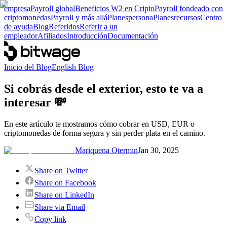
empresa
Payroll global
Beneficios W2 en Cripto
Payroll fondeado con
criptomonedas
Payroll y más allá
Planes
persona
Planes
recursos
Centro
de ayuda
Blog
Referidos
Referir a un
empleador
Afiliados
Introducción
Documentación
Inicio del Blog
English Blog
Si cobrás desde el exterior, esto te va a
interesar 💸
En este artículo te mostramos cómo cobrar en USD, EUR o
criptomonedas de forma segura y sin perder plata en el camino.
Mariquena Otermin
Jan 30, 2025
Share on Twitter
Share on Facebook
Share on LinkedIn
Share via Email
Copy link