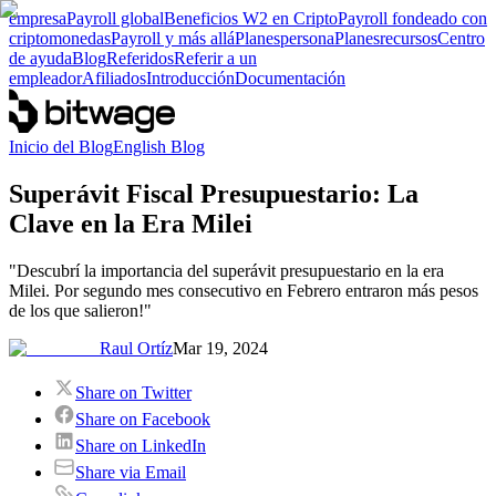
empresa
Payroll global
Beneficios W2 en Cripto
Payroll fondeado con
criptomonedas
Payroll y más allá
Planes
persona
Planes
recursos
Centro
de ayuda
Blog
Referidos
Referir a un
empleador
Afiliados
Introducción
Documentación
Inicio del Blog
English Blog
Superávit Fiscal Presupuestario: La
Clave en la Era Milei
"Descubrí la importancia del superávit presupuestario en la era
Milei. Por segundo mes consecutivo en Febrero entraron más pesos
de los que salieron!"
Raul Ortíz
Mar 19, 2024
Share on Twitter
Share on Facebook
Share on LinkedIn
Share via Email