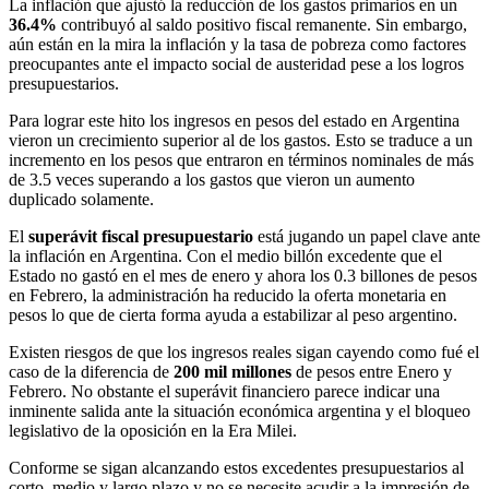
La inflación que ajustó la reducción de los gastos primarios en un
36.4%
contribuyó al saldo positivo fiscal remanente. Sin embargo,
aún están en la mira la inflación y la tasa de pobreza como factores
preocupantes ante el impacto social de austeridad pese a los logros
presupuestarios.
Para lograr este hito los ingresos en pesos del estado en Argentina
vieron un crecimiento superior al de los gastos. Esto se traduce a un
incremento en los pesos que entraron en términos nominales de más
de 3.5 veces superando a los gastos que vieron un aumento
duplicado solamente.
El
superávit fiscal presupuestario
está jugando un papel clave ante
la inflación en Argentina. Con el medio billón excedente que el
Estado no gastó en el mes de enero y ahora los 0.3 billones de pesos
en Febrero, la administración ha reducido la oferta monetaria en
pesos lo que de cierta forma ayuda a estabilizar al peso argentino.
Existen riesgos de que los ingresos reales sigan cayendo como fué el
caso de la diferencia de
200 mil millones
de pesos entre Enero y
Febrero. No obstante el superávit financiero parece indicar una
inminente salida ante la situación económica argentina y el bloqueo
legislativo de la oposición en la Era Milei.
Conforme se sigan alcanzando estos excedentes presupuestarios al
corto, medio y largo plazo y no se necesite acudir a la impresión de