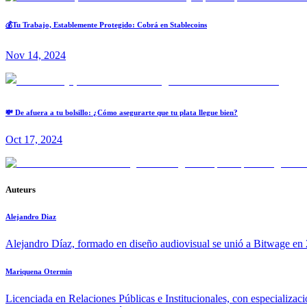
💰Tu Trabajo, Establemente Protegido: Cobrá en Stablecoins
Nov 14, 2024
💸 De afuera a tu bolsillo: ¿Cómo asegurarte que tu plata llegue bien?
Oct 17, 2024
Auteurs
Alejandro Diaz
Alejandro Díaz, formado en diseño audiovisual se unió a Bitwage en 2
Mariquena Otermin
Licenciada en Relaciones Públicas e Institucionales, con especializac