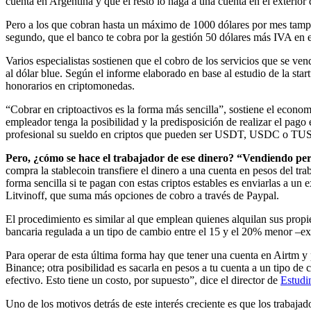
cuenta en Argentina y que el resto lo haga a una cuenta en el exterior
Pero a los que cobran hasta un máximo de 1000 dólares por mes tampoc
segundo, que el banco te cobra por la gestión 50 dólares más IVA en el
Varios especialistas sostienen que el cobro de los servicios que se v
al dólar blue. Según el informe elaborado en base al estudio de la st
honorarios en criptomonedas.
“Cobrar en criptoactivos es la forma más sencilla”, sostiene el econom
empleador tenga la posibilidad y la predisposición de realizar el pago 
profesional su sueldo en criptos que pueden ser USDT, USDC o TU
Pero, ¿cómo se hace el trabajador de ese dinero? “Vendiendo pe
compra la stablecoin transfiere el dinero a una cuenta en pesos del tr
forma sencilla si te pagan con estas criptos estables es enviarlas a un
Litvinoff, que suma más opciones de cobro a través de Paypal.
El procedimiento es similar al que emplean quienes alquilan sus propi
bancaria regulada a un tipo de cambio entre el 15 y el 20% menor –exp
Para operar de esta última forma hay que tener una cuenta en Airtm y 
Binance; otra posibilidad es sacarla en pesos a tu cuenta a un tipo de
efectivo. Esto tiene un costo, por supuesto”, dice el director de
Estudi
Uno de los motivos detrás de este interés creciente es que los trabaja