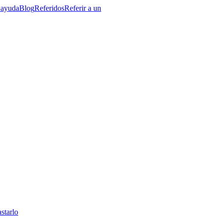
 ayuda
Blog
Referidos
Referir a un
starlo