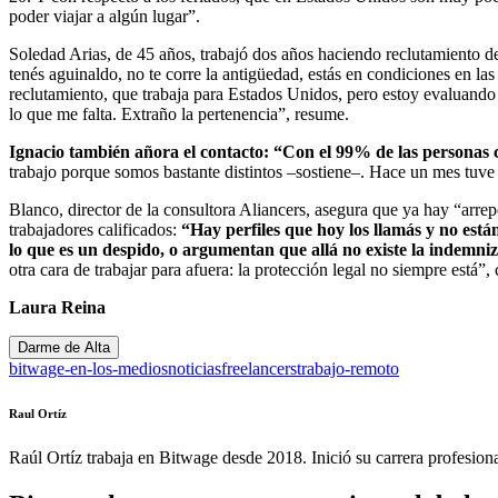
poder viajar a algún lugar”.
Soledad Arias, de 45 años, trabajó dos años haciendo reclutamiento de
tenés aguinaldo, no te corre la antigüedad, estás en condiciones en la
reclutamiento, que trabaja para Estados Unidos, pero estoy evaluando v
lo que me falta. Extraño la pertenencia”, resume.
Ignacio también añora el contacto: “Con el 99% de las personas c
trabajo porque somos bastante distintos –sostiene–. Hace un mes tuve 
Blanco, director de la consultora Aliancers, asegura que ya hay “arre
trabajadores calificados:
“Hay perfiles que hoy los llamás y no est
lo que es un despido, o argumentan que allá no existe la indemniz
otra cara de trabajar para afuera: la protección legal no siempre está”,
Laura Reina
Darme de Alta
bitwage-en-los-medios
noticias
freelancers
trabajo-remoto
Raul Ortíz
Raúl Ortíz trabaja en Bitwage desde 2018. Inició su carrera profesio