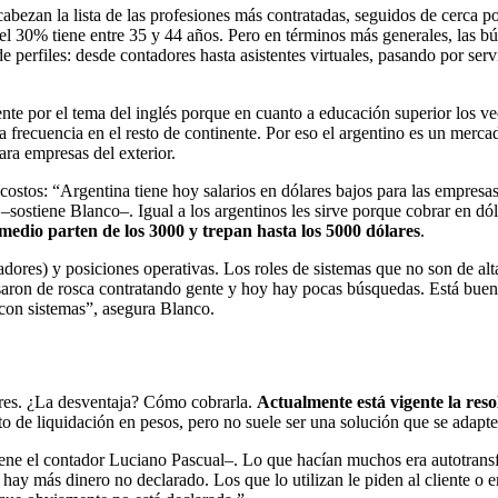
abezan la lista de las profesiones más contratadas, seguidos de cerca por
 el 30% tiene entre 35 y 44 años. Pero en términos más generales, las b
e perfiles: desde contadores hasta asistentes virtuales, pasando por ser
nte por el tema del inglés porque en cuanto a educación superior los vec
a frecuencia en el resto de continente. Por eso el argentino es un mercad
ara empresas del exterior.
 costos: “Argentina tiene hoy salarios en dólares bajos para las empresa
ostiene Blanco–. Igual a los argentinos les sirve porque cobrar en dóla
medio parten de los 3000 y trepan hasta los 5000 dólares
.
dores) y posiciones operativas. Los roles de sistemas que no son de al
saron de rosca contratando gente y hoy hay pocas búsquedas. Está bueno 
 con sistemas”, asegura Blanco.
lares. ¿La desventaja? Cómo cobrarla.
Actualmente está vigente la res
ito de liquidación en pesos, pero no suele ser una solución que se adapt
ene el contador Luciano Pascual–. Lo que hacían muchos era autotransfe
hay más dinero no declarado. Los que lo utilizan le piden al cliente o 