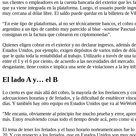
sus clientes o empleadores en la cuenta bancaria del exterior que les fa
que ya viene integrada en la plataforma. Luego, el usuario puede ingre
muy cercana al dólar libre. El saldo puede quedar en la billetera de Vi
“En este tipo de plataformas, al no ser técnicamente bancos, el cobro
argentino a un tipo de cambio muy parecido al blue –sostiene Pascual–
consignan en la factura que cobraron en criptomonedas”.
Quienes eligen cobrar en el exterior y no declarar ingresos, además de 
Estados Unidos, por ejemplo, exigen depósitos de varios miles de dóla
que le quita toda la rentabilidad al trabajo. Utilizarlo a través de una
entre el 1 y el 6 por ciento, de acuerdo a las necesidades del mercado
desgastante, tiene costos e implica una serie de violaciones a la ley trib
El lado A y… el B
Lo cierto es que más allá del cobro, la mayoría de los freelancers y c
adecuaciones horarias y de feriados, y la dificultad de establecer vín
días. Y también hay otro equipo en Estados Unidos que va al WeWork 
“Me encanta, obviamente al principio fue mucho prueba y error, apren
más. Estoy resolviendo cosas todo el tiempo desde acá, pero como si e
El tema de tener los feriados y el huso horario norteamericanos fue l
20. Y con respecto a los feriados, que en Estados Unidos son muy poc