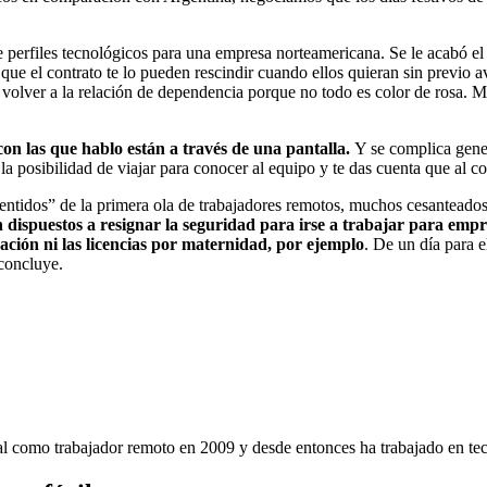
 perfiles tecnológicos para una empresa norteamericana. Se le acabó el 
s que el contrato te lo pueden rescindir cuando ellos quieran sin previ
olver a la relación de dependencia porque no todo es color de rosa. Más
on las que hablo están a través de una pantalla.
Y se complica gener
la posibilidad de viajar para conocer al equipo y te das cuenta que al 
pentidos” de la primera ola de trabajadores remotos, muchos cesanteado
án dispuestos a resignar la seguridad para irse a trabajar para em
ación ni las licencias por maternidad, por ejemplo
. De un día para e
 concluye.
nal como trabajador remoto en 2009 y desde entonces ha trabajado en tec