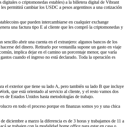
 digitales o criptomonedas estables) a la billetera digital de Vibrant
al les permitirá cambiar los USDC a pesos argentinos a una cotización
n stablecoins que pueden intercambiarse en cualquier exchange
enera una factura tipo E al cliente que les compró la criptomonedas y
an sencillo abrir una cuenta en el extranjero: algunos bancos de los
acerse del dinero. Retirarlo por ventanilla supone un gasto en viaje
más común, implica dejar en el camino un porcentaje menor, que varía
s gastos cuando el ingreso no está declarado. Toda la operación es
ara el exterior que tiene su lado A, pero también su lado B que incluye
ork, que está orientado al servicio al cliente, y el resto vamos dos
yes de Estados Unidos hasta metodologías de trabajo.
nvolucro en todo el proceso porque en finanzas somos yo y una chica
 de diciembre a marzo la diferencia es de 3 horas y trabajamos de 11 a
cá se trabajen con la modalidad home office para estar en casa o