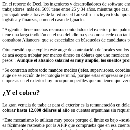
En el reporte de Deel, los ingenieros y desarrolladores de software enc
trabajadores, más del 50% tiene entre 25 y 34 años, mientras que casi
principalmente a través de la red social LinkedIn– incluyen todo tipo d
logística y finanzas, como el caso de Ignacio.
“Argentina tiene muchos recursos contratados del exterior principalme
tiene una larga tradición en el uso del idioma y eso no sucede con tant
consultora Aliancers, que se especializa en búsquedas de candidatos p
Otra cuestión que explica este auge de contratación de locales son los
de acá acepta trabajar por menos dinero en dólares que uno mexicano –s
pesos”.
Aunque el abanico salarial es muy amplio, los sueldos pro
“Se contratan sobre todo mandos medios (jefes, supervisores, coordina
auge de selección de tecnología terminó, porque estas empresas se pa
empresas en el exterior hoy incorporan perfiles que no tienen que ver
¿Y el cobro?
La gran ventaja de trabajar para el exterior es la remuneración en dó
cobrar hasta 12.000 dólares al año
en cuentas argentinas sin requis
“Este mecanismo lo utilizan muy pocos porque el límite es bajo –sosti
es fácilmente rastreable por la AFIP que comprueba que en esa cuenta 