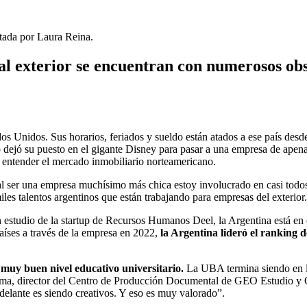
actada por Laura Reina.
al exterior se encuentran con numerosos obs
dos Unidos. Sus horarios, feriados y sueldo están atados a ese país des
 dejó su puesto en el gigante Disney para pasar a una empresa de apen
 y entender el mercado inmobiliario norteamericano.
al ser una empresa muchísimo más chica estoy involucrado en casi todo
es talentos argentinos que están trabajando para empresas del exterior.
studio de la startup de Recursos Humanos Deel, la Argentina está en e
íses a través de la empresa en 2022,
la Argentina lideró el ranking d
muy buen nivel educativo universitario.
La UBA termina siendo en lo
é Lezama, director del Centro de Producción Documental de GEO Estudio
adelante es siendo creativos. Y eso es muy valorado”.