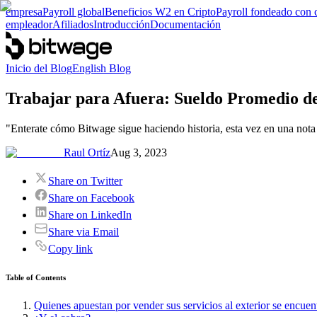
empresa
Payroll global
Beneficios W2 en Cripto
Payroll fondeado con 
empleador
Afiliados
Introducción
Documentación
Inicio del Blog
English Blog
Trabajar para Afuera: Sueldo Promedio de
"Enterate cómo Bitwage sigue haciendo historia, esta vez en una nota
Raul Ortíz
Aug 3, 2023
Share on Twitter
Share on Facebook
Share on LinkedIn
Share via Email
Copy link
Table of Contents
Quienes apuestan por vender sus servicios al exterior se encuen