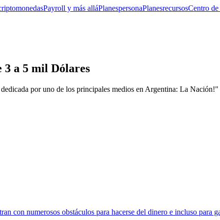
criptomonedas
Payroll y más allá
Planes
persona
Planes
recursos
Centro de
 3 a 5 mil Dólares
 dedicada por uno de los principales medios en Argentina: La Nación!"
tran con numerosos obstáculos para hacerse del dinero e incluso para ga