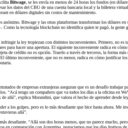
cilita
Bitwage
, se les envía en menos de 24 horas los fondos (en dólares
sar los datos del CBU de una cuenta bancaria local y la billetera virtu
brant en dólares digitales sin costos de mantenimiento.
 es anónimo. Bitwage y las otras plataformas transforman los dólares e
. Como la tecnología blockchain no identifica quien te pagó, la gente g
infringir la ley tropiezan con distintos inconvenientes. Primero, no es t
res para hacer una apertura. El siguiente inconveniente radica en cómo h
 tarjeta de crédito no es opción. Traerlo a través de terceros, la forma 
. El último inconveniente, que no es menor, radica en cómo justificar lo
utaria.
ontratados de empresas extranjeras aseguran que es un desafío trabajar p
culos. “Acá tengo un compañero que va todos los días a la oficina en WeW
de allá”, explica Morandini, que valora el hecho de aprender desde le
der a los golpes, pero es lo más desafiante que hice hasta ahora. Me i
stuvieras allá”.
o más desafiante. “Allá son dos horas menos, que no parece mucho, pero
os en comparación con Argentina, negociamos que los días festivos de a