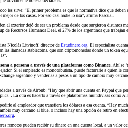
 que obviamente no está declarada.”
o les sirve: “El primer problema es que la normativa dice que deben es
 mejor de los casos. Por eso casi nadie lo usa”, afirma Pascual.
enden al exterior dejó de ser un problema desde que surgieron distintos
artup de Recursos Humanos Deel, el 27% de los argentinos que trabajan e
ista Nicolás Litvinoff, director de
Estudinero.org
. El especialista cuent
en las llamadas stablecoins, que son criptomonedas donde un token equiva
SD”.
rsona a persona a través de una plataforma como Binance
. Ahí se 
abajador. Si el empleado es monotributista, puede facturarle a quien le 
 exchange argentino y venderlas a pesos a un tipo de cambio muy cercano 
edades a través de Airbnb: “Hay que abrir una cuenta en Paypal que permi
lica–. La otra es hacerlo a través de plataformas multidivisas como Ai
pedirle al empleador que transfiera los dólares a esa cuenta. “Hay much
 cambio muy cercano al blue, o incluso hay una opción de retiro en efec
nero.org
.
dores remotos pueden recibir su dinero en una cuenta local, a un valor 