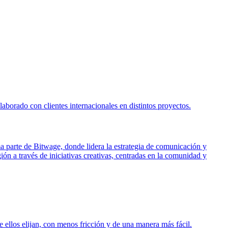
borado con clientes internacionales en distintos proyectos.
ma parte de Bitwage, donde lidera la estrategia de comunicación y
ón a través de iniciativas creativas, centradas en la comunidad y
 ellos elijan, con menos fricción y de una manera más fácil.