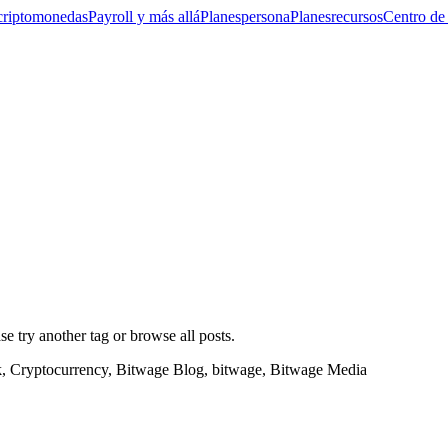
criptomonedas
Payroll y más allá
Planes
persona
Planes
recursos
Centro de
ase try another tag or browse all posts.
k, Cryptocurrency, Bitwage Blog, bitwage, Bitwage Media