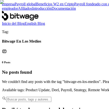
empresa
Payroll global
Beneficios W2 en Cripto
Payroll fondeado con 
empleador
Afiliados
Introducción
Documentación
Inicio del Blog
English Blog
Tag:
Bitwage En Los Medios
0
Posts
No posts found
We couldn't find any posts with the tag "
bitwage-en-los-medios
". Ple
Available tags:
Product Update, Deel, Payroll, Strategy, Remote Wor