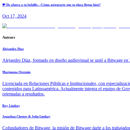
💸 De afuera a tu bolsillo: ¿Cómo asegurarte que tu plata llegue bien?
Oct 17, 2024
Auteurs
Alejandro Diaz
Alejandro Díaz, formado en diseño audiovisual se unió a Bitwage en 2
Mariquena Otermin
Licenciada en Relaciones Públicas e Institucionales, con especializac
contenidos para Latinoamérica. Actualmente integra el equipo de Growt
orientadas a resultados.
Roy Lindsay
Jonathan Chester & John Lindsay
Cofundadores de Bitwage, la misión de Bitwage darle a los trabajadore