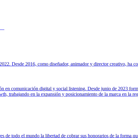
022. Desde 2016, como diseñador, animador y director creativo, ha cola
ión en comunicación digital y social listening. Desde junio de 2023 for
h, trabajando en la expansión y posicionamiento de la marca en la regi
s de todo el mundo la libertad de cobrar sus honorarios de la forma que