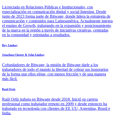
Licenciada en Relaciones Públicas e Institucionales, con
especialización en comunicación digital y social listening. Desde
junio de 2023 forma parte de Bitwage, donde lidera la estrategia de
comunicación y contenidos para Latinoamérica. Actualmente integra
el equipo de Growth, trabajando en la expansión y posicionamiento
de la marca en la región a través de iniciativas creativas, centradas
en la comunidad y orientadas a resultados.
Roy Lindsay
Jonathan Chester & John Lindsay
Cofundadores de Bitwage, la misión de Bitwage darle a los
trabajadores de todo el mundo la libertad de cobrar sus honorarios
de la forma que ellos elijan, con menos fricción y de una manera
más fácil.
Raul Ortíz
Raúl Ortíz trabaja en Bitwage desde 2018. Inició su carrera
profesional como trabajador remoto en 2009 y desde entonces ha
trabajado en tecnología con clientes de EE UU, Argentina, Brasil e
India.