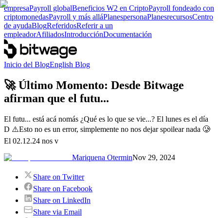
empresa
Payroll global
Beneficios W2 en Cripto
Payroll fondeado con
criptomonedas
Payroll y más allá
Planes
persona
Planes
recursos
Centro
de ayuda
Blog
Referidos
Referir a un
empleador
Afiliados
Introducción
Documentación
Inicio del Blog
English Blog
🚀 Último Momento: Desde Bitwage
afirman que el futu...
El futu... está acá nomás ¿Qué es lo que se vie...? El lunes es el día
D ⚠️Esto no es un error, simplemente no nos dejar spoilear nada 🥲
El 02.12.24 nos v
Mariquena Otermin
Nov 29, 2024
Share on Twitter
Share on Facebook
Share on LinkedIn
Share via Email