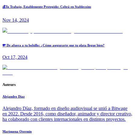
💰Tu Trabajo, Establemente Protegido: Cobrá en Stablecoins
Nov 14, 2024
💸 De afuera a tu bolsillo: ¿Cómo asegurarte que tu plata llegue bien?
Oct 17, 2024
Auteurs
Alejandro Diaz
Alejandro Díaz, formado en diseño audiovisual se unió a Bitwage
en 2022. Desde 2016, como diseñador, animador y director creativo,
ha colaborado con clientes internacionales en distintos proyectos.
Mariquena Otermin