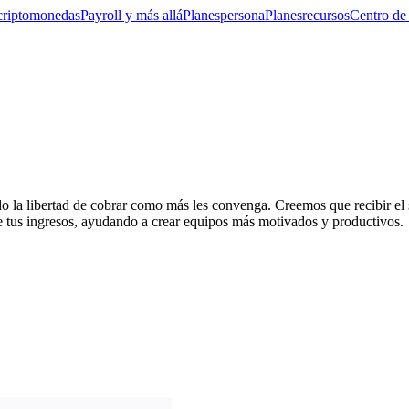
criptomonedas
Payroll y más allá
Planes
persona
Planes
recursos
Centro de
o la libertad de cobrar como más les convenga. Creemos que recibir el 
 de tus ingresos, ayudando a crear equipos más motivados y productivos.