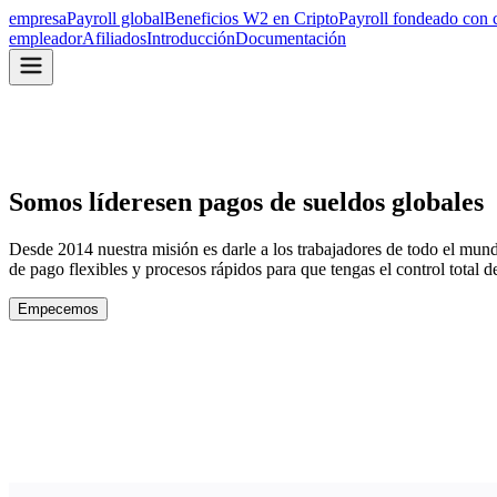
empresa
Payroll global
Beneficios W2 en Cripto
Payroll fondeado con 
empleador
Afiliados
Introducción
Documentación
Somos líderes
en pagos de sueldos globales
Desde 2014 nuestra misión es darle a los trabajadores de todo el mund
de pago flexibles y procesos rápidos para que tengas el control total
Empecemos