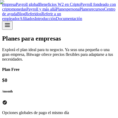
empresa
Payroll global
Beneficios W2 en Cripto
Payroll fondeado con
criptomonedas
Payroll y más allá
Planes
persona
Planes
recursos
Centro
de ayuda
Blog
Referidos
Referir a un
empleador
Afiliados
Introducción
Documentación
Planes para empresas
Explorá el plan ideal para tu negocio. Ya seas una pequeña o una
gran empresa, Bitwage ofrece precios flexibles para adaptarse a tus
necesidades.
Plan Free
$
0
/month
Opciones globales de pago el mismo día