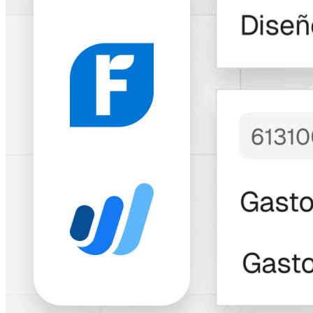
Miles de freelancers y empresas confían
en Bitwage
"Bitwage ha creado
una
solución
impresionante
respaldada por un
historial sólido y en
crecimiento
."