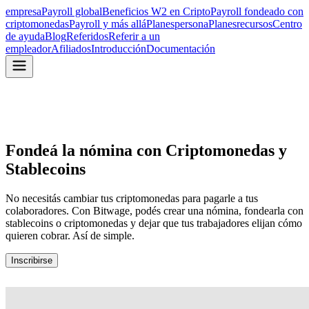
empresa
Payroll global
Beneficios W2 en Cripto
Payroll fondeado con
criptomonedas
Payroll y más allá
Planes
persona
Planes
recursos
Centro
de ayuda
Blog
Referidos
Referir a un
empleador
Afiliados
Introducción
Documentación
Fondeá la nómina con Criptomonedas y
Stablecoins
No necesitás cambiar tus criptomonedas para pagarle a tus
colaboradores. Con Bitwage, podés crear una nómina, fondearla con
stablecoins o criptomonedas y dejar que tus trabajadores elijan cómo
quieren cobrar. Así de simple.
Inscribirse