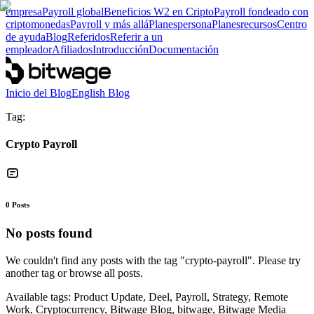
empresa
Payroll global
Beneficios W2 en Cripto
Payroll fondeado con
criptomonedas
Payroll y más allá
Planes
persona
Planes
recursos
Centro
de ayuda
Blog
Referidos
Referir a un
empleador
Afiliados
Introducción
Documentación
Inicio del Blog
English Blog
Tag:
Crypto Payroll
0
Posts
No posts found
We couldn't find any posts with the tag "
crypto-payroll
". Please try
another tag or browse all posts.
Available tags:
Product Update, Deel, Payroll, Strategy, Remote
Work, Cryptocurrency, Bitwage Blog, bitwage, Bitwage Media