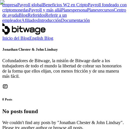
empresa
Payroll global
Beneficios W2 en Cripto
Payroll fondeado con
criptomonedas
Payroll y más allá
Planes
persona
Planes
recursos
Centro
de ayuda
Blog
Referidos
Referir a un
empleador
Afiliados
Introducción
Documentación
Inicio del Blog
English Blog
Jonathan Chester & John Lindsay
Cofundadores de Bitwage, la misión de Bitwage darle a los
trabajadores de todo el mundo la libertad de cobrar sus honorarios
de la forma que ellos elijan, con menos fricción y de una manera
más fácil.
0
Posts
No posts found
We couldn't find any posts by "
Jonathan Chester & John Lindsay
".
Please try another author or browse all posts.