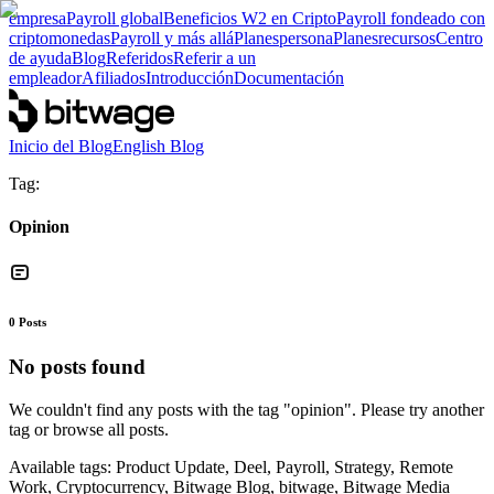
empresa
Payroll global
Beneficios W2 en Cripto
Payroll fondeado con
criptomonedas
Payroll y más allá
Planes
persona
Planes
recursos
Centro
de ayuda
Blog
Referidos
Referir a un
empleador
Afiliados
Introducción
Documentación
Inicio del Blog
English Blog
Tag:
Opinion
0
Posts
No posts found
We couldn't find any posts with the tag "
opinion
". Please try another
tag or browse all posts.
Available tags:
Product Update, Deel, Payroll, Strategy, Remote
Work, Cryptocurrency, Bitwage Blog, bitwage, Bitwage Media