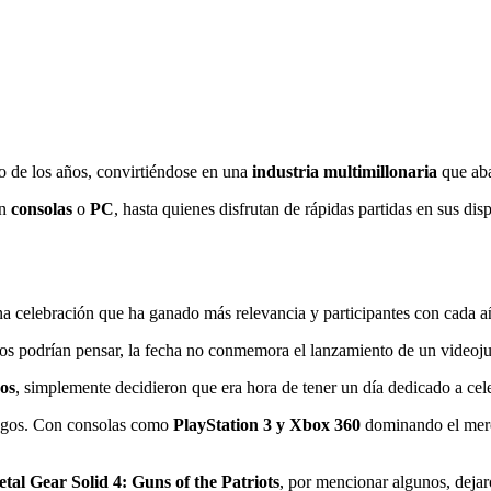
 de los años, convirtiéndose en una
industria multimillonaria
que aba
en
consolas
o
PC
, hasta quienes disfrutan de rápidas partidas en sus dis
na celebración que ha ganado más relevancia y participantes con cada a
s podrían pensar, la fecha no conmemora el lanzamiento de un videojue
os
, simplemente decidieron que era hora de tener un día dedicado a cel
juegos. Con consolas como
PlayStation 3 y Xbox 360
dominando el merca
tal Gear Solid 4: Guns of the Patriots
, por mencionar algunos, deja