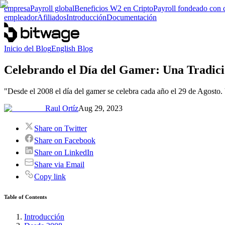
empresa
Payroll global
Beneficios W2 en Cripto
Payroll fondeado con 
empleador
Afiliados
Introducción
Documentación
Inicio del Blog
English Blog
Celebrando el Día del Gamer: Una Tradici
"Desde el 2008 el día del gamer se celebra cada año el 29 de Agosto
Raul Ortíz
Aug 29, 2023
Share on Twitter
Share on Facebook
Share on LinkedIn
Share via Email
Copy link
Table of Contents
Introducción