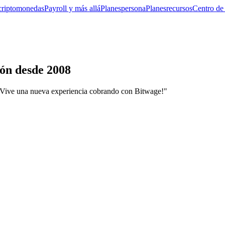
criptomonedas
Payroll y más allá
Planes
persona
Planes
recursos
Centro de
ón desde 2008
. Vive una nueva experiencia cobrando con Bitwage!"