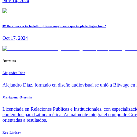
Nov 14, 2024
💸 De afuera a tu bolsillo: ¿Cómo asegurarte que tu plata llegue bien?
Oct 17, 2024
Auteurs
Alejandro Diaz
Alejandro Díaz, formado en diseño audiovisual se unió a Bitwage en 2
Mariquena Otermin
Licenciada en Relaciones Públicas e Institucionales, con especializac
contenidos para Latinoamérica. Actualmente integra el equipo de Growt
orientadas a resultados.
Roy Lindsay