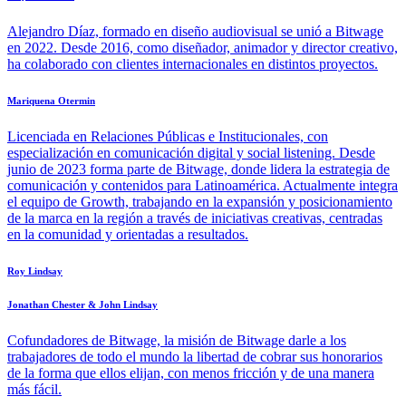
Alejandro Díaz, formado en diseño audiovisual se unió a Bitwage
en 2022. Desde 2016, como diseñador, animador y director creativo,
ha colaborado con clientes internacionales en distintos proyectos.
Mariquena Otermin
Licenciada en Relaciones Públicas e Institucionales, con
especialización en comunicación digital y social listening. Desde
junio de 2023 forma parte de Bitwage, donde lidera la estrategia de
comunicación y contenidos para Latinoamérica. Actualmente integra
el equipo de Growth, trabajando en la expansión y posicionamiento
de la marca en la región a través de iniciativas creativas, centradas
en la comunidad y orientadas a resultados.
Roy Lindsay
Jonathan Chester & John Lindsay
Cofundadores de Bitwage, la misión de Bitwage darle a los
trabajadores de todo el mundo la libertad de cobrar sus honorarios
de la forma que ellos elijan, con menos fricción y de una manera
más fácil.