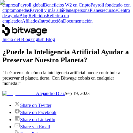
empresa
Payroll global
Beneficios W2 en Cripto
Payroll fondeado con
criptomonedas
Payroll y más allá
Planes
persona
Planes
recursos
Centro
de ayuda
Blog
Referidos
Referir a un
empleador
Afiliados
Introducción
Documentación
Inicio del Blog
English Blog
¿Puede la Inteligencia Artificial Ayudar a
Preservar Nuestro Planeta?
"Leé acerca de cómo la inteligencia artificial puede contribuir a
preservar el planeta tierra. Con Bitwage cobrás en cualquier
moneda!"
Alejandro Diaz
Sep 19, 2023
Share on Twitter
Share on Facebook
Share on LinkedIn
Share via Email