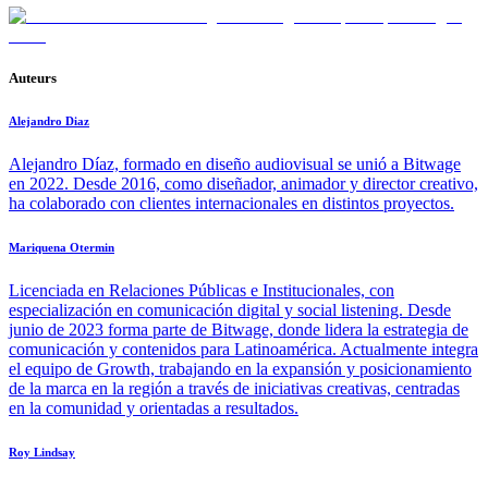
Auteurs
Alejandro Diaz
Alejandro Díaz, formado en diseño audiovisual se unió a Bitwage
en 2022. Desde 2016, como diseñador, animador y director creativo,
ha colaborado con clientes internacionales en distintos proyectos.
Mariquena Otermin
Licenciada en Relaciones Públicas e Institucionales, con
especialización en comunicación digital y social listening. Desde
junio de 2023 forma parte de Bitwage, donde lidera la estrategia de
comunicación y contenidos para Latinoamérica. Actualmente integra
el equipo de Growth, trabajando en la expansión y posicionamiento
de la marca en la región a través de iniciativas creativas, centradas
en la comunidad y orientadas a resultados.
Roy Lindsay