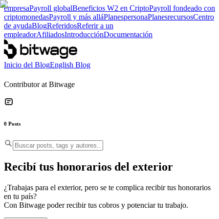
empresa
Payroll global
Beneficios W2 en Cripto
Payroll fondeado con
criptomonedas
Payroll y más allá
Planes
persona
Planes
recursos
Centro
de ayuda
Blog
Referidos
Referir a un
empleador
Afiliados
Introducción
Documentación
Inicio del Blog
English Blog
Contributor at Bitwage
0
Posts
Recibí tus honorarios del exterior
¿Trabajas para el exterior, pero se te complica recibir tus honorarios
en tu país?
Con Bitwage poder recibir tus cobros y potenciar tu trabajo.