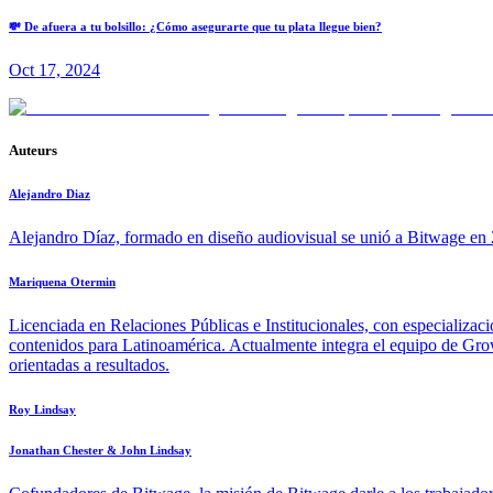
💸 De afuera a tu bolsillo: ¿Cómo asegurarte que tu plata llegue bien?
Oct 17, 2024
Auteurs
Alejandro Diaz
Alejandro Díaz, formado en diseño audiovisual se unió a Bitwage en 2
Mariquena Otermin
Licenciada en Relaciones Públicas e Institucionales, con especializac
contenidos para Latinoamérica. Actualmente integra el equipo de Growt
orientadas a resultados.
Roy Lindsay
Jonathan Chester & John Lindsay