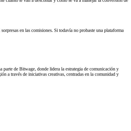
nte cuánto te van a descontar y cómo se va a manejar la conversión de
 sorpresas en las comisiones. Si todavía no probaste una plataforma
ma parte de Bitwage, donde lidera la estrategia de comunicación y
ón a través de iniciativas creativas, centradas en la comunidad y