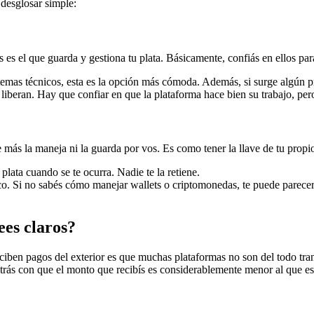
 desglosar simple:
ás es el que guarda y gestiona tu plata. Básicamente, confiás en ellos p
temas técnicos, esta es la opción más cómoda. Además, si surge algún pr
 liberan. Hay que confiar en que la plataforma hace bien su trabajo, p
 más la maneja ni la guarda por vos. Es como tener la llave de tu propio
plata cuando se te ocurra. Nadie te la retiene.
 Si no sabés cómo manejar wallets o criptomonedas, te puede parecer un
ees claros?
eciben pagos del exterior es que muchas plataformas no son del todo tra
ontrás con que el monto que recibís es considerablemente menor al que 