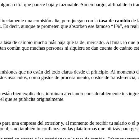
alguna cifra que parece baja y razonable. Sin embargo, al final de la tr
 directamente una comisión alta, pero juegan con la
tasa de cambio
de l
s. Es decir, aunque te prometen que absorben ese famoso “1%”, en reali
una tasa de cambio mucho más baja que la del mercado. Al final, lo que 
es tan común que muchas personas ni siquiera se dan cuenta de cuánto e
isiones que no están del todo claras desde el principio. Al momento de
ostos asociados, como gastos de procesamiento, costos de transferencia,
 están bien explicados, terminan afectando considerablemente tus ingreso
l que se publicita originalmente.
 para una empresa del exterior y, al momento de recibir tu salario o el p
nal, sino también tu confianza en las plataformas que utilizás para gest