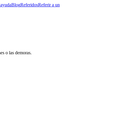
 ayuda
Blog
Referidos
Referir a un
nes o las demoras.