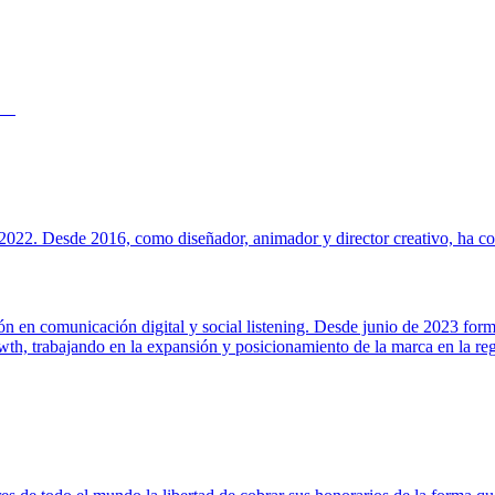
022. Desde 2016, como diseñador, animador y director creativo, ha cola
ión en comunicación digital y social listening. Desde junio de 2023 for
h, trabajando en la expansión y posicionamiento de la marca en la regi