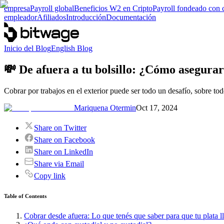
empresa
Payroll global
Beneficios W2 en Cripto
Payroll fondeado con 
empleador
Afiliados
Introducción
Documentación
Inicio del Blog
English Blog
💸 De afuera a tu bolsillo: ¿Cómo asegurart
Cobrar por trabajos en el exterior puede ser todo un desafío, sobre to
Mariquena Otermin
Oct 17, 2024
Share on Twitter
Share on Facebook
Share on LinkedIn
Share via Email
Copy link
Table of Contents
Cobrar desde afuera: Lo que tenés que saber para que tu plata l