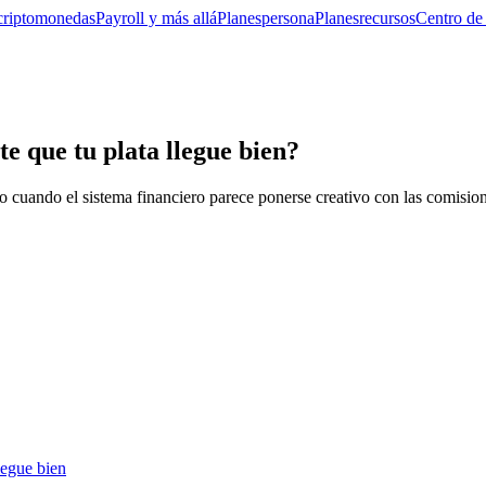
criptomonedas
Payroll y más allá
Planes
persona
Planes
recursos
Centro de
e que tu plata llegue bien?
do cuando el sistema financiero parece ponerse creativo con las comisio
legue bien