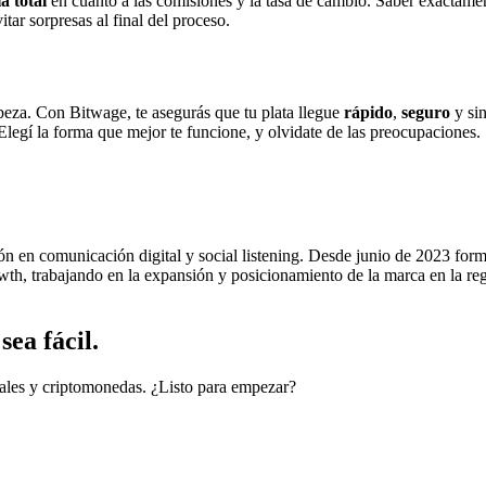
a total
en cuanto a las comisiones y la tasa de cambio. Saber exactame
tar sorpresas al final del proceso.
abeza. Con Bitwage, te asegurás que tu plata llegue
rápido
,
seguro
y sin
 Elegí la forma que mejor te funcione, y olvidate de las preocupaciones.
ión en comunicación digital y social listening. Desde junio de 2023 for
h, trabajando en la expansión y posicionamiento de la marca en la regi
ea fácil.
cales y criptomonedas. ¿Listo para empezar?