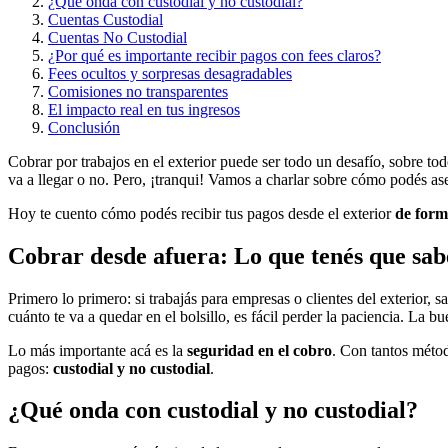
¿Qué onda con custodial y no custodial?
Cuentas Custodial
Cuentas No Custodial
¿Por qué es importante recibir pagos con fees claros?
Fees ocultos y sorpresas desagradables
Comisiones no transparentes
El impacto real en tus ingresos
Conclusión
Cobrar por trabajos en el exterior puede ser todo un desafío, sobre to
va a llegar o no. Pero, ¡tranqui! Vamos a charlar sobre cómo podés ase
Hoy te cuento cómo podés recibir tus pagos desde el exterior
de form
Cobrar desde afuera: Lo que tenés que sabe
Primero lo primero: si trabajás para empresas o clientes del exterior, 
cuánto te va a quedar en el bolsillo, es fácil perder la paciencia. La 
Lo más importante acá es la
seguridad en el cobro
. Con tantos métod
pagos:
custodial y no custodial
.
¿Qué onda con custodial y no custodial?