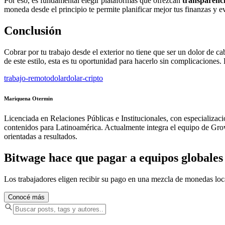
Por eso, es fundamental elegir plataformas que ofrezcan
transparenci
moneda desde el principio te permite planificar mejor tus finanzas y evi
Conclusión
Cobrar por tu trabajo desde el exterior no tiene que ser un dolor de c
de este estilo, esta es tu oportunidad para hacerlo sin complicaciones.
trabajo-remoto
dolar
dolar-cripto
Mariquena Otermin
Licenciada en Relaciones Públicas e Institucionales, con especializac
contenidos para Latinoamérica. Actualmente integra el equipo de Growt
orientadas a resultados.
Bitwage hace que pagar a equipos globales s
Los trabajadores eligen recibir su pago en una mezcla de monedas lo
Conocé más