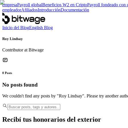
empresa
Payroll global
Beneficios W2 en Cripto
Payroll fondeado con 
empleador
Afiliados
Introducción
Documentación
Inicio del Blog
English Blog
Roy Lindsay
Contributor at Bitwage
0
Posts
No posts found
We couldn't find any posts by "
Roy Lindsay
". Please try another auth
Recibí tus honorarios del exterior