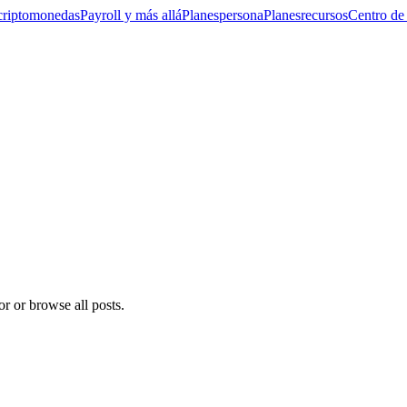
criptomonedas
Payroll y más allá
Planes
persona
Planes
recursos
Centro de
or or browse all posts.