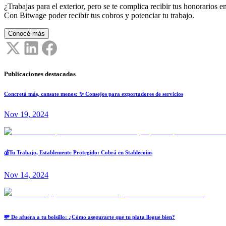
¿Trabajas para el exterior, pero se te complica recibir tus honorarios en
Con Bitwage poder recibir tus cobros y potenciar tu trabajo.
Conocé más
Publicaciones destacadas
Concretá más, cansate menos: ✨ Consejos para exportadores de servicios
Nov 19, 2024
💰Tu Trabajo, Establemente Protegido: Cobrá en Stablecoins
Nov 14, 2024
💸 De afuera a tu bolsillo: ¿Cómo asegurarte que tu plata llegue bien?