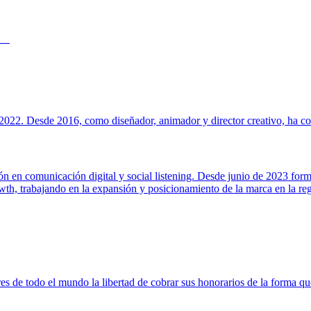
022. Desde 2016, como diseñador, animador y director creativo, ha cola
ión en comunicación digital y social listening. Desde junio de 2023 for
h, trabajando en la expansión y posicionamiento de la marca en la regi
s de todo el mundo la libertad de cobrar sus honorarios de la forma que