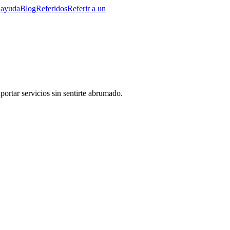
 ayuda
Blog
Referidos
Referir a un
ortar servicios sin sentirte abrumado.