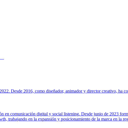
022. Desde 2016, como diseñador, animador y director creativo, ha cola
ión en comunicación digital y social listening. Desde junio de 2023 for
h, trabajando en la expansión y posicionamiento de la marca en la regi