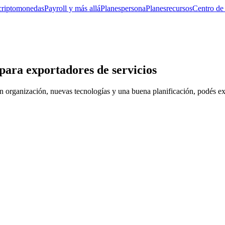
criptomonedas
Payroll y más allá
Planes
persona
Planes
recursos
Centro de
para exportadores de servicios
n organización, nuevas tecnologías y una buena planificación, podés exp