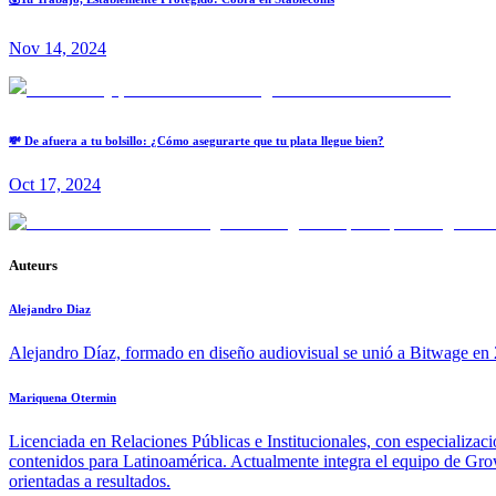
Nov 14, 2024
💸 De afuera a tu bolsillo: ¿Cómo asegurarte que tu plata llegue bien?
Oct 17, 2024
Auteurs
Alejandro Diaz
Alejandro Díaz, formado en diseño audiovisual se unió a Bitwage en 2
Mariquena Otermin
Licenciada en Relaciones Públicas e Institucionales, con especializac
contenidos para Latinoamérica. Actualmente integra el equipo de Growt
orientadas a resultados.