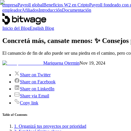
empresa
Payroll global
Beneficios W2 en Cripto
Payroll fondeado con 
empleador
Afiliados
Introducción
Documentación
Inicio del Blog
English Blog
Concretá más, cansate menos: ✨ Consejos 
El cansancio de fin de año puede ser una piedra en el camino, pero co
Mariquena Otermin
Nov 19, 2024
Share on Twitter
Share on Facebook
Share on LinkedIn
Share via Email
Copy link
Table of Contents
1. Organizá tus proyectos por prioridad