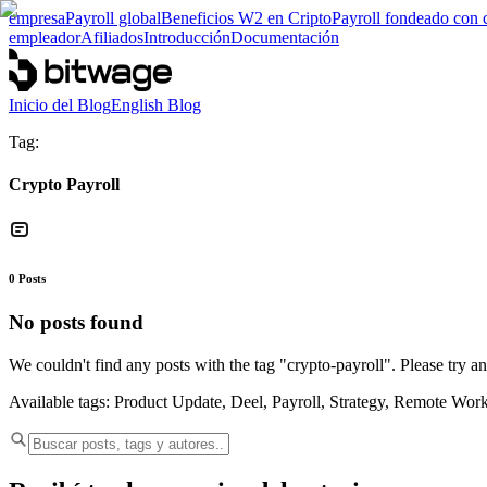
empresa
Payroll global
Beneficios W2 en Cripto
Payroll fondeado con 
empleador
Afiliados
Introducción
Documentación
Inicio del Blog
English Blog
Tag:
Crypto Payroll
0
Posts
No posts found
We couldn't find any posts with the tag "
crypto-payroll
". Please try a
Available tags:
Product Update, Deel, Payroll, Strategy, Remote Wor