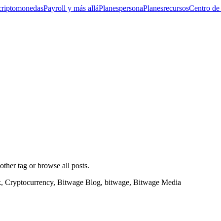
criptomonedas
Payroll y más allá
Planes
persona
Planes
recursos
Centro de
nother tag or browse all posts.
k, Cryptocurrency, Bitwage Blog, bitwage, Bitwage Media