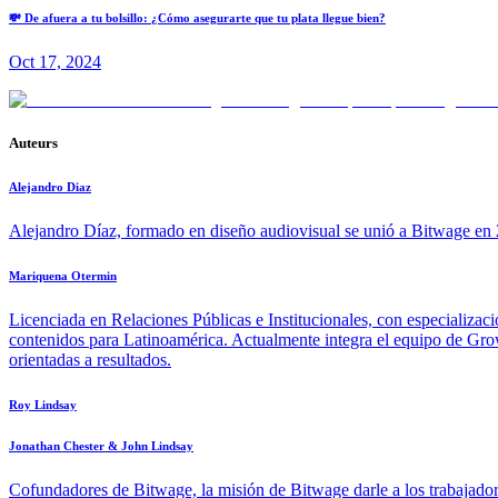
💸 De afuera a tu bolsillo: ¿Cómo asegurarte que tu plata llegue bien?
Oct 17, 2024
Auteurs
Alejandro Diaz
Alejandro Díaz, formado en diseño audiovisual se unió a Bitwage en 2
Mariquena Otermin
Licenciada en Relaciones Públicas e Institucionales, con especializac
contenidos para Latinoamérica. Actualmente integra el equipo de Growt
orientadas a resultados.
Roy Lindsay
Jonathan Chester & John Lindsay
Cofundadores de Bitwage, la misión de Bitwage darle a los trabajadore