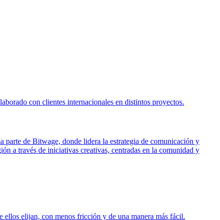
borado con clientes internacionales en distintos proyectos.
ma parte de Bitwage, donde lidera la estrategia de comunicación y
ón a través de iniciativas creativas, centradas en la comunidad y
 ellos elijan, con menos fricción y de una manera más fácil.