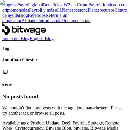
empresa
Payroll global
Beneficios W2 en Cripto
Payroll fondeado con
criptomonedas
Payroll y más allá
Planes
persona
Planes
recursos
Centro
de ayuda
Blog
Referidos
Referir a un
empleador
Afiliados
Introducción
Documentación
Inicio del Blog
English Blog
Tag:
Jonathan Chester
0
Posts
No posts found
We couldn't find any posts with the tag "
jonathan-chester
". Please
try another tag or browse all posts.
Available tags:
Product Update, Deel, Payroll, Strategy, Remote
Work, Cryptocurrency, Bitwage Blog, bitwage, Bitwage Media