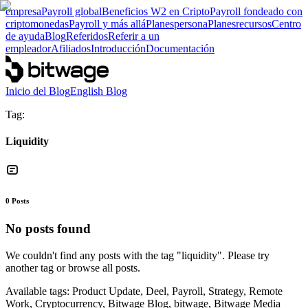
empresa
Payroll global
Beneficios W2 en Cripto
Payroll fondeado con
criptomonedas
Payroll y más allá
Planes
persona
Planes
recursos
Centro
de ayuda
Blog
Referidos
Referir a un
empleador
Afiliados
Introducción
Documentación
Inicio del Blog
English Blog
Tag:
Liquidity
0
Posts
No posts found
We couldn't find any posts with the tag "
liquidity
". Please try
another tag or browse all posts.
Available tags:
Product Update, Deel, Payroll, Strategy, Remote
Work, Cryptocurrency, Bitwage Blog, bitwage, Bitwage Media