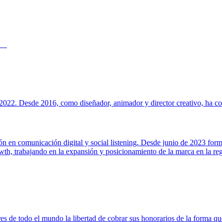
022. Desde 2016, como diseñador, animador y director creativo, ha cola
ión en comunicación digital y social listening. Desde junio de 2023 for
h, trabajando en la expansión y posicionamiento de la marca en la regi
s de todo el mundo la libertad de cobrar sus honorarios de la forma que