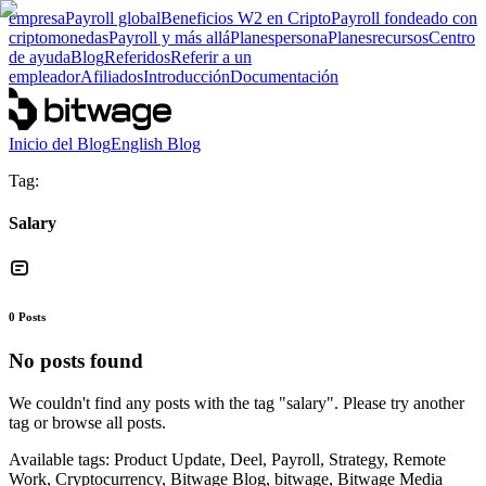
empresa
Payroll global
Beneficios W2 en Cripto
Payroll fondeado con
criptomonedas
Payroll y más allá
Planes
persona
Planes
recursos
Centro
de ayuda
Blog
Referidos
Referir a un
empleador
Afiliados
Introducción
Documentación
Inicio del Blog
English Blog
Tag:
Salary
0
Posts
No posts found
We couldn't find any posts with the tag "
salary
". Please try another
tag or browse all posts.
Available tags:
Product Update, Deel, Payroll, Strategy, Remote
Work, Cryptocurrency, Bitwage Blog, bitwage, Bitwage Media