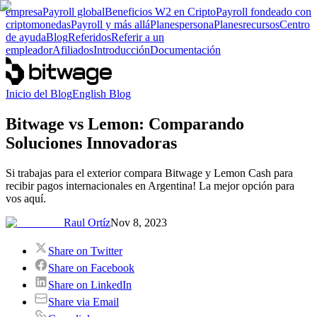
empresa
Payroll global
Beneficios W2 en Cripto
Payroll fondeado con
criptomonedas
Payroll y más allá
Planes
persona
Planes
recursos
Centro
de ayuda
Blog
Referidos
Referir a un
empleador
Afiliados
Introducción
Documentación
Inicio del Blog
English Blog
Bitwage vs Lemon: Comparando
Soluciones Innovadoras
Si trabajas para el exterior compara Bitwage y Lemon Cash para
recibir pagos internacionales en Argentina! La mejor opción para
vos aquí.
Raul Ortíz
Nov 8, 2023
Share on Twitter
Share on Facebook
Share on LinkedIn
Share via Email