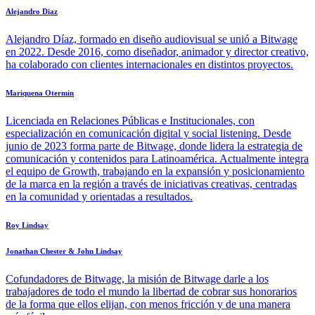
Alejandro Diaz
Alejandro Díaz, formado en diseño audiovisual se unió a Bitwage
en 2022. Desde 2016, como diseñador, animador y director creativo,
ha colaborado con clientes internacionales en distintos proyectos.
Mariquena Otermin
Licenciada en Relaciones Públicas e Institucionales, con
especialización en comunicación digital y social listening. Desde
junio de 2023 forma parte de Bitwage, donde lidera la estrategia de
comunicación y contenidos para Latinoamérica. Actualmente integra
el equipo de Growth, trabajando en la expansión y posicionamiento
de la marca en la región a través de iniciativas creativas, centradas
en la comunidad y orientadas a resultados.
Roy Lindsay
Jonathan Chester & John Lindsay
Cofundadores de Bitwage, la misión de Bitwage darle a los
trabajadores de todo el mundo la libertad de cobrar sus honorarios
de la forma que ellos elijan, con menos fricción y de una manera