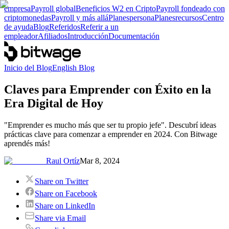
empresa
Payroll global
Beneficios W2 en Cripto
Payroll fondeado con
criptomonedas
Payroll y más allá
Planes
persona
Planes
recursos
Centro
de ayuda
Blog
Referidos
Referir a un
empleador
Afiliados
Introducción
Documentación
Inicio del Blog
English Blog
Claves para Emprender con Éxito en la
Era Digital de Hoy
"Emprender es mucho más que ser tu propio jefe". Descubrí ideas
prácticas clave para comenzar a emprender en 2024. Con Bitwage
aprendés más!
Raul Ortíz
Mar 8, 2024
Share on Twitter
Share on Facebook
Share on LinkedIn
Share via Email