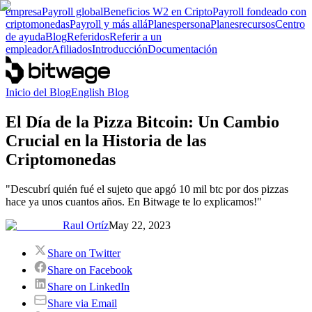
empresa
Payroll global
Beneficios W2 en Cripto
Payroll fondeado con
criptomonedas
Payroll y más allá
Planes
persona
Planes
recursos
Centro
de ayuda
Blog
Referidos
Referir a un
empleador
Afiliados
Introducción
Documentación
Inicio del Blog
English Blog
El Día de la Pizza Bitcoin: Un Cambio
Crucial en la Historia de las
Criptomonedas
"Descubrí quién fué el sujeto que apgó 10 mil btc por dos pizzas
hace ya unos cuantos años. En Bitwage te lo explicamos!"
Raul Ortíz
May 22, 2023
Share on Twitter
Share on Facebook
Share on LinkedIn
Share via Email