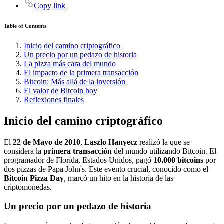
Copy link
Table of Contents
Inicio del camino criptográfico
Un precio por un pedazo de historia
La pizza más cara del mundo
El impacto de la primera transacción
Bitcoin: Más allá de la inversión
El valor de Bitcoin hoy
Reflexiones finales
Inicio del camino criptográfico
El
22 de Mayo de 2010
,
Laszlo Hanyecz
realizó la que se
considera la
primera transacción
del mundo utilizando Bitcoin. El
programador de Florida, Estados Unidos, pagó
10.000 bitcoins
por
dos pizzas de Papa John's. Este evento crucial, conocido como el
Bitcoin Pizza Day
, marcó un hito en la historia de las
criptomonedas.
Un precio por un pedazo de historia