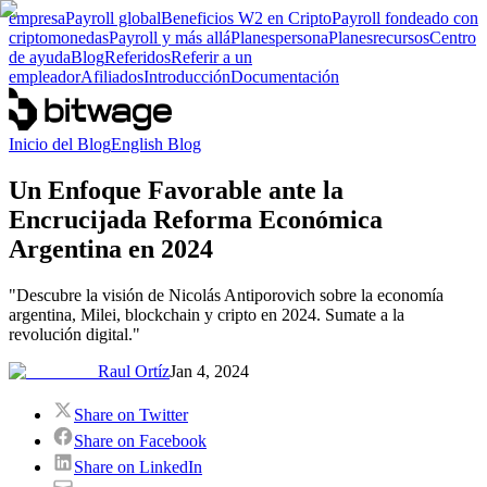
empresa
Payroll global
Beneficios W2 en Cripto
Payroll fondeado con
criptomonedas
Payroll y más allá
Planes
persona
Planes
recursos
Centro
de ayuda
Blog
Referidos
Referir a un
empleador
Afiliados
Introducción
Documentación
Inicio del Blog
English Blog
Un Enfoque Favorable ante la
Encrucijada Reforma Económica
Argentina en 2024
"Descubre la visión de Nicolás Antiporovich sobre la economía
argentina, Milei, blockchain y cripto en 2024. Sumate a la
revolución digital."
Raul Ortíz
Jan 4, 2024
Share on Twitter
Share on Facebook
Share on LinkedIn