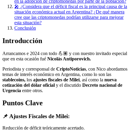
en la adopción de criptomonedas por parte de la población?
🎤 ¿Considera que el déficit fiscal es la principal causa de la
situación económica actual en Argentina? ¿De qué manera
cree que las criptomonedas podrían utilizarse para mejorar
esta situación?
Conclusión
Introducción
Arrancamos e 2024 con todo 💪🏽 y con nuestro invitado especial
que en esta ocasión fué
Nicolás Antiporovich.
Periodista y corresponsal de
CriptoNoticias
, con Nico abordamos
temas de interés económico en Argentina, como lo son las
stablecoins,
los
ajustes fiscales de Milei
, así como la
nueva
cotización del dólar oficial
y el discutido
Decreto nacional de
Urgencia
entre otros.
Puntos Clave
📌 Ajustes Fiscales de Milei:
Reducción de déficit teóricamente acertado.