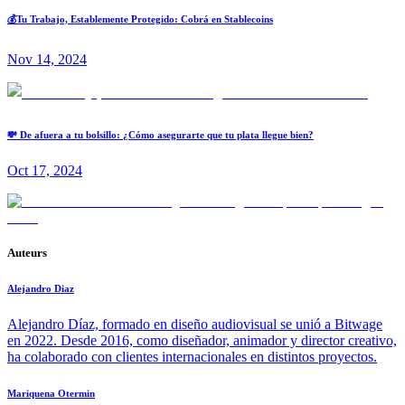
💰Tu Trabajo, Establemente Protegido: Cobrá en Stablecoins
Nov 14, 2024
💸 De afuera a tu bolsillo: ¿Cómo asegurarte que tu plata llegue bien?
Oct 17, 2024
Auteurs
Alejandro Diaz
Alejandro Díaz, formado en diseño audiovisual se unió a Bitwage
en 2022. Desde 2016, como diseñador, animador y director creativo,
ha colaborado con clientes internacionales en distintos proyectos.
Mariquena Otermin