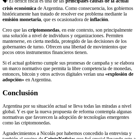
🗣️ El déficit fiscal es una de las
principales causas de la actual
crisis económica
de Argentina. Como consecuencia, los gobiernos
históricamente han tratado de resolver ese problema mediante la
emisión monetaria
, que es ocasionadora de
inflación
.
Creo que las
criptomonedas
, en este contexto, son principalmente
una solución a nivel de individuos y organizaciones. Permiten
mantenerse, en cierta medida, protegido de las decisiones de los
gobernantes de turno. Ofrecen una libertad de movimientos que
pocos otros instrumentos financieros tienen.
Si el actual gobierno cumple sus promesas de campaña y se elabora
un marco normativo que permita la libre competencia de monedas,
entonces, bitcoin y otros activos digitales verían una
«explosión de
adopción»
en Argentina.
Conclusión
Argentina por su situación actual se lleva todas las miradas a nivel
global. Y es que la nueva propuesta de reforma contempla algunas
normativas que favorecen la adopción de tecnologías emergentes
como las criptomonedas.
Agradecimientos
a Nicolás por habernos concedido la entrevista y
también al equipo de
CriptoNoticias
que fué crucial llevando esto a