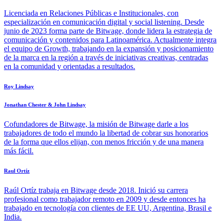
Licenciada en Relaciones Públicas e Institucionales, con
especialización en comunicación digital y social listening. Desde
junio de 2023 forma parte de Bitwage, donde lidera la estrategia de
comunicación y contenidos para Latinoamérica. Actualmente integra
el equipo de Growth, trabajando en la expansión y posicionamiento
de la marca en la región a través de iniciativas creativas, centradas
en la comunidad y orientadas a resultados.
Roy Lindsay
Jonathan Chester & John Lindsay
Cofundadores de Bitwage, la misión de Bitwage darle a los
trabajadores de todo el mundo la libertad de cobrar sus honorarios
de la forma que ellos elijan, con menos fricción y de una manera
más fácil.
Raul Ortíz
Raúl Ortíz trabaja en Bitwage desde 2018. Inició su carrera
profesional como trabajador remoto en 2009 y desde entonces ha
trabajado en tecnología con clientes de EE UU, Argentina, Brasil e
India.