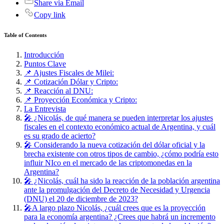
Share via Email
Copy link
Table of Contents
Introducción
Puntos Clave
📌 Ajustes Fiscales de Milei:
📌 Cotización Dólar y Cripto:
📌 Reacción al DNU:
📌 Proyección Económica y Cripto:
La Entrevista
🎤 ¿Nicolás, de qué manera se pueden interpretar los ajustes
fiscales en el contexto económico actual de Argentina, y cuál
es su grado de acierto?
🎤 Considerando la nueva cotización del dólar oficial y la
brecha existente con otros tipos de cambio, ¿cómo podría esto
influir NIco en el mercado de las criptomonedas en la
Argentina?
🎤 ¿Nicolás, cuál ha sido la reacción de la población argentina
ante la promulgación del Decreto de Necesidad y Urgencia
(DNU) el 20 de diciembre de 2023?
🎤A largo plazo Nicolás, ¿cuál crees que es la proyección
para la economía argentina? ¿Crees que habrá un incremento