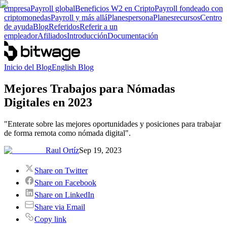
empresa
Payroll global
Beneficios W2 en Cripto
Payroll fondeado con
criptomonedas
Payroll y más allá
Planes
persona
Planes
recursos
Centro
de ayuda
Blog
Referidos
Referir a un
empleador
Afiliados
Introducción
Documentación
Inicio del Blog
English Blog
Mejores Trabajos para Nómadas
Digitales en 2023
"Enterate sobre las mejores oportunidades y posiciones para trabajar
de forma remota como nómada digital".
Raul Ortíz
Sep 19, 2023
Share on Twitter
Share on Facebook
Share on LinkedIn
Share via Email
Copy link