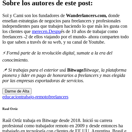
Sobre los autores de este post:
Sol y Cami son los fundadores de
Wanderlancers.com
,
donde
enseñan estrategias de negocios para freelancers y profesionales
independientes para que trabajen haciendo lo que más les gusta con
los clientes que
merecen.Despu
és de 10 años de trabajar como
freelancers -2 de ellos viajando por el mundo- ahora comparten todo
lo que saben a través de su web, y su canal de Youtube.
⚡️ Formá parte de la revolución digital, sumate a la era del
conocimiento.
📌 Si trabajas para el exterior usá
Bitwage
Bitwage
, la plataforma
pionera y lider en pago de honorarios a freelancers y mas elegida
por las empresas exportadoras de servicios.
Darme de Alta
educacion
trabajo-remoto
freelancers
Raul Ortíz
Raúl Ortíz trabaja en Bitwage desde 2018. Inició su carrera
profesional como trabajador remoto en 2009 y desde entonces ha
trabajado en tecnología con clientes de EE UU, Argentina, Brasil e