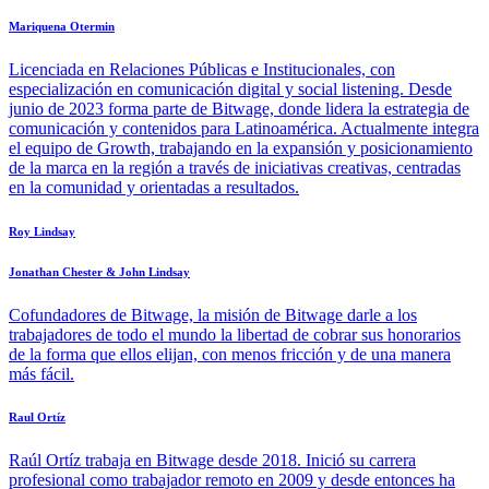
Mariquena Otermin
Licenciada en Relaciones Públicas e Institucionales, con
especialización en comunicación digital y social listening. Desde
junio de 2023 forma parte de Bitwage, donde lidera la estrategia de
comunicación y contenidos para Latinoamérica. Actualmente integra
el equipo de Growth, trabajando en la expansión y posicionamiento
de la marca en la región a través de iniciativas creativas, centradas
en la comunidad y orientadas a resultados.
Roy Lindsay
Jonathan Chester & John Lindsay
Cofundadores de Bitwage, la misión de Bitwage darle a los
trabajadores de todo el mundo la libertad de cobrar sus honorarios
de la forma que ellos elijan, con menos fricción y de una manera
más fácil.
Raul Ortíz
Raúl Ortíz trabaja en Bitwage desde 2018. Inició su carrera
profesional como trabajador remoto en 2009 y desde entonces ha