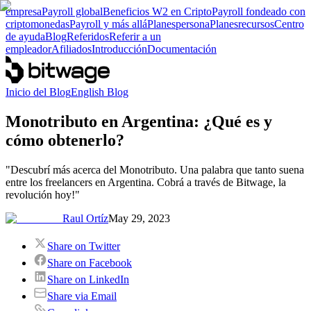
empresa
Payroll global
Beneficios W2 en Cripto
Payroll fondeado con
criptomonedas
Payroll y más allá
Planes
persona
Planes
recursos
Centro
de ayuda
Blog
Referidos
Referir a un
empleador
Afiliados
Introducción
Documentación
Inicio del Blog
English Blog
Monotributo en Argentina: ¿Qué es y
cómo obtenerlo?
"Descubrí más acerca del Monotributo. Una palabra que tanto suena
entre los freelancers en Argentina. Cobrá a través de Bitwage, la
revolución hoy!"
Raul Ortíz
May 29, 2023
Share on Twitter
Share on Facebook
Share on LinkedIn
Share via Email