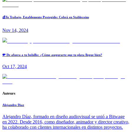
💰Tu Trabajo, Establemente Protegido: Cobrá en Stablecoins
Nov 14, 2024
💸 De afuera a tu bolsillo: ¿Cómo asegurarte que tu plata llegue bien?
Oct 17, 2024
Auteurs
Alejandro Diaz
Alejandro Díaz, formado en diseño audiovisual se unió a Bitwage
en 2022. Desde 2016, como diseñador, animador y director creativo,
ha colaborado con clientes internacionales en distintos proyectos.