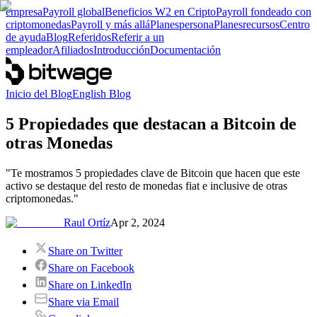
empresa
Payroll global
Beneficios W2 en Cripto
Payroll fondeado con
criptomonedas
Payroll y más allá
Planes
persona
Planes
recursos
Centro
de ayuda
Blog
Referidos
Referir a un
empleador
Afiliados
Introducción
Documentación
Inicio del Blog
English Blog
5 Propiedades que destacan a Bitcoin de
otras Monedas
"Te mostramos 5 propiedades clave de Bitcoin que hacen que este
activo se destaque del resto de monedas fiat e inclusive de otras
criptomonedas."
Raul Ortíz
Apr 2, 2024
Share on Twitter
Share on Facebook
Share on LinkedIn
Share via Email