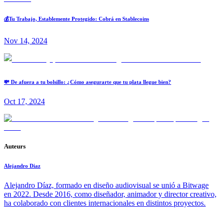
💰Tu Trabajo, Establemente Protegido: Cobrá en Stablecoins
Nov 14, 2024
💸 De afuera a tu bolsillo: ¿Cómo asegurarte que tu plata llegue bien?
Oct 17, 2024
Auteurs
Alejandro Diaz
Alejandro Díaz, formado en diseño audiovisual se unió a Bitwage
en 2022. Desde 2016, como diseñador, animador y director creativo,
ha colaborado con clientes internacionales en distintos proyectos.