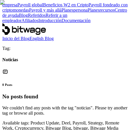
empresa
Payroll global
Beneficios W2 en Cripto
Payroll fondeado con
criptomonedas
Payroll y más allá
Planes
persona
Planes
recursos
Centro
de ayuda
Blog
Referidos
Referir a un
empleador
Afiliados
Introducción
Documentación
Inicio del Blog
English Blog
Tag:
Noticias
0
Posts
No posts found
We couldn't find any posts with the tag "
noticias
". Please try another
tag or browse all posts.
Available tags:
Product Update, Deel, Payroll, Strategy, Remote
Work, Cryptocurrency, Bitwage Blog, bitwage, Bitwage Media